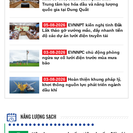
Trung tâm lọc hóa dầu và năng lượng
quốc gia tại Dung Quất
05-08-2026
EVNNPT kiến nghị tỉnh Đắk
Lắk tháo gỡ vướng mắc, đẩy nhanh tiến
độ các dự án lưới điện truyền tải
03-08-2026
EVNNPC chủ động phòng
ngừa sự cố lưới điện trước mùa mưa
bão
03-08-2026
Hoàn thiện khung pháp lý,
khơi thông nguồn lực phát triển ngành
dầu khí
NĂNG LƯỢNG SẠCH