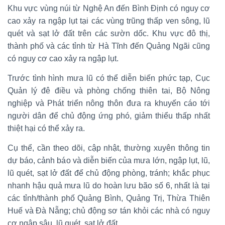
Khu vực vùng núi từ Nghệ An đến Bình Định có nguy cơ
cao xảy ra ngập lụt tại các vùng trũng thấp ven sông, lũ
quét và sạt lở đất trên các sườn dốc. Khu vực đô thị,
thành phố và các tỉnh từ Hà Tĩnh đến Quảng Ngãi cũng
có nguy cơ cao xảy ra ngập lụt.
Trước tình hình mưa lũ có thể diễn biến phức tạp, Cục
Quản lý đê điều và phòng chống thiên tai, Bộ Nông
nghiệp và Phát triển nông thôn đưa ra khuyến cáo tới
người dân để chủ động ứng phó, giảm thiểu thấp nhất
thiệt hại có thể xảy ra.
Cụ thể, cần theo dõi, cập nhật, thường xuyên thông tin
dự báo, cảnh báo và diễn biến của mưa lớn, ngập lụt, lũ,
lũ quét, sạt lở đất để chủ động phòng, tránh; khắc phục
nhanh hậu quả mưa lũ do hoàn lưu bão số 6, nhất là tại
các tỉnh/thành phố Quảng Bình, Quảng Trị, Thừa Thiên
Huế và Đà Nẵng; chủ động sơ tán khỏi các nhà có nguy
cơ ngập sâu, lũ quét, sạt lở đất.