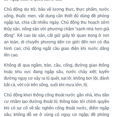
Chủ động dự trữ, bảo vệ lương thực, thực phẩm, nước
uống, thuốc men, vật dụng cần thiết đủ dùng đề phòng
ngập lụt, chia cắt nhiều ngày. Chủ động thu hoạch sớm
thủy sản, nông sản với phương châm “xanh nhà hơn già
đồng”. Kê cao tài sản, cất giữ giấy tờ quan trọng ở nơi
an toàn, di chuyển phương tiện cơ giới đến nơi có địa
hình cao; chủ động ngắt cầu giao điện khi nước dâng
lên cao.
Không đi qua ngầm, tràn, cầu, cống, đường giao thông
hoặc khu vực đang ngập sâu, nước chảy xiết; tuyến
đường nguy cơ xảy ra lũ quét, sạt lở; không bơi lội, đánh
bắt cá, vớt củi trên sông, suối khi mưa lớn, lũ.
Chủ động khơi thông cống thoát nước gần nhà, khu dân
cư nhằm tạo đường thoát lũ; thông báo tới chính quyền
khi có sự cố về tắc nghẽn cống thoát nước, điểm ngập
sâu; không đỗ xe ở vùng có nguy cơ ngập; đề phòng