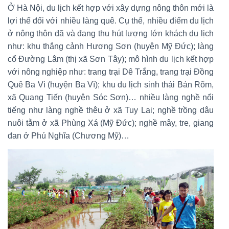
Ở Hà Nội, du lịch kết hợp với xây dựng nông thôn mới là
lợi thế đối với nhiều làng quê. Cụ thể, nhiều điểm du lịch
ở nông thôn đã và đang thu hút lượng lớn khách du lịch
như: khu thắng cảnh Hương Sơn (huyện Mỹ Đức); làng
cổ Đường Lâm (thị xã Sơn Tây); mô hình du lịch kết hợp
với nông nghiệp như: trang trại Dê Trắng, trang trại Đồng
Quê Ba Vì (huyện Ba Vì); khu du lịch sinh thái Bản Rõm,
xã Quang Tiến (huyện Sóc Sơn)… nhiều làng nghề nổi
tiếng như làng nghề thêu ở xã Tuy Lai; nghề trồng dâu
nuôi tằm ở xã Phùng Xá (Mỹ Đức); nghề mây, tre, giang
đan ở Phú Nghĩa (Chương Mỹ)…