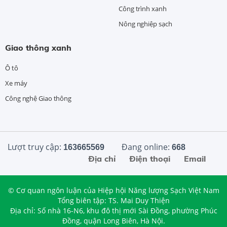
Công trình xanh
Nông nghiệp sạch
Giao thông xanh
Ô tô
Xe máy
Công nghệ Giao thông
Lượt truy cập:
Đang online:
163665569
668
Địa chỉ
Điện thoại
Email
© Cơ quan ngôn luận của Hiệp hội Năng lượng Sạch Việt Nam
Tổng biên tập: TS. Mai Duy Thiện
Địa chỉ: Số nhà 16-N6, khu đô thị mới Sài Đồng, phường Phúc
Đồng, quận Long Biên, Hà Nội.