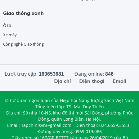
Giao thông xanh
Ô tô
Xe máy
Công nghệ Giao thông
Lượt truy cập:
Đang online:
163653681
846
Địa chỉ
Điện thoại
Email
© Cơ quan ngôn luận của Hiệp hội Năng lượng Sạch Việt Nam
Tổng biên tập: TS. Mai Duy Thiện
Địa chỉ: Số nhà 16-N6, khu đô thị mới Sài Đồng, phường Phúc
Đồng, quận Long Biên, Hà Nội.
Email: Tapchinlsvn@gmail.com - Điện thoại: 024.6659.3553 -
Đường dây nóng: 0969.019.086
Giấy phép số 167/GP-BTTTT cấp ngày 26/04/2019 của Bộ