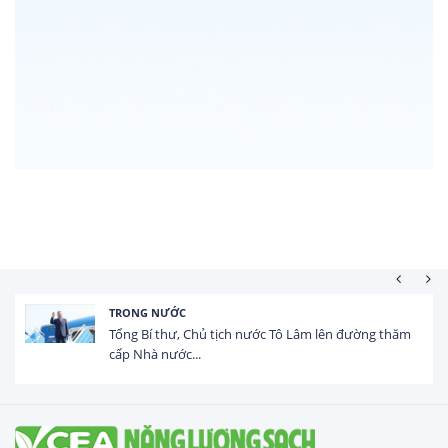
HOẠT ĐỘNG ĐẦU TƯ
g thăm
Tổng vốn FDI đăng ký vào Việt Nam đạt gần 25
USD trong 5 tháng...