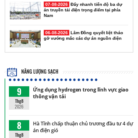
07-08-2026
Đẩy nhanh tiến độ ba dự
án truyền tải điện trọng điểm tại phía
Nam
06-08-2026
Lâm Đồng quyết liệt tháo
gỡ vướng mắc các dự án nguồn điện
NĂNG LƯỢNG SẠCH
9
Ứng dụng hydrogen trong lĩnh vực giao
thông vận tải
Thg8
2026
8
Hà Tĩnh chấp thuận chủ trương đầu tư 4 dự
án điện gió
Thg8