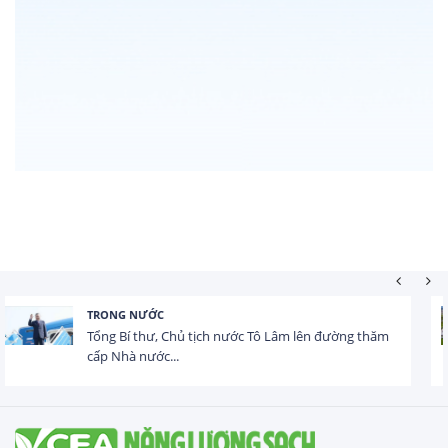
HOẠT ĐỘNG ĐẦU TƯ
Tổng vốn FDI đăng ký vào Việt Nam đạt gần 25 tỷ
USD trong 5 tháng...