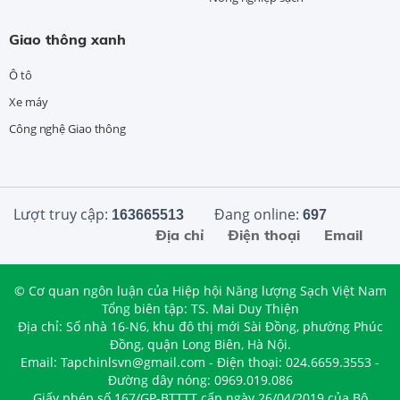
Giao thông xanh
Ô tô
Xe máy
Công nghệ Giao thông
Lượt truy cập:
Đang online:
163665513
697
Địa chỉ
Điện thoại
Email
© Cơ quan ngôn luận của Hiệp hội Năng lượng Sạch Việt Nam
Tổng biên tập: TS. Mai Duy Thiện
Địa chỉ: Số nhà 16-N6, khu đô thị mới Sài Đồng, phường Phúc
Đồng, quận Long Biên, Hà Nội.
Email: Tapchinlsvn@gmail.com - Điện thoại: 024.6659.3553 -
Đường dây nóng: 0969.019.086
Giấy phép số 167/GP-BTTTT cấp ngày 26/04/2019 của Bộ