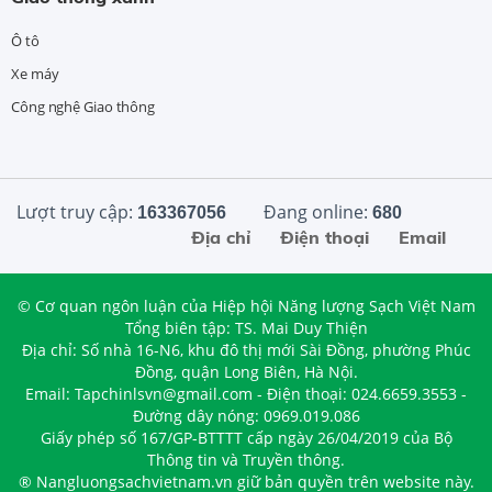
Ô tô
Xe máy
Công nghệ Giao thông
Lượt truy cập:
Đang online:
163367056
680
Địa chỉ
Điện thoại
Email
© Cơ quan ngôn luận của Hiệp hội Năng lượng Sạch Việt Nam
Tổng biên tập: TS. Mai Duy Thiện
Địa chỉ: Số nhà 16-N6, khu đô thị mới Sài Đồng, phường Phúc
Đồng, quận Long Biên, Hà Nội.
Email: Tapchinlsvn@gmail.com - Điện thoại: 024.6659.3553 -
Đường dây nóng: 0969.019.086
Giấy phép số 167/GP-BTTTT cấp ngày 26/04/2019 của Bộ
Thông tin và Truyền thông.
® Nangluongsachvietnam.vn giữ bản quyền trên website này.