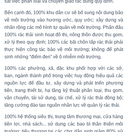
sát việc phân loại và chuyển giao rác đúng quy định.
Bên cạnh đó, 100% khu dân cư sẽ bổ sung nội dung bảo
vệ môi trường vào hương ước, quy ước; xây dựng và
nhân rộng các mô hình tự quản về môi trường. Phấn đấu
100% rác thải sinh hoạt đô thị, nông thôn được thu gom,
xử lý theo quy định; 100% các bãi chôn lấp rác thải phải
thực hiện công tác bảo vệ môi trường; không để phát
sinh những “điểm đen” về ô nhiễm môi trường.
100% các phường, xã, đặc khu phối hợp với các sở,
ban, ngành thành phố trong việc huy động hiệu quả các
nguồn lực để đầu tư, xây dựng và phát triển phương
tiện, trang thiết bị, hạ tầng kỹ thuật phân loại, thu gom,
vận chuyển, tái sử dụng, tái chế, xử lý rác thải đồng bộ;
tăng cường đào tạo nguồn nhân lực về quản lý rác thải.
100% hệ thống siêu thị, trung tâm thương mại, cửa hàng
tiện lợi, nhà sách... sử dụng các bao bì thân thiện môi
trường; tiểu thương tại các chợ dân sinh giảm 80% sử