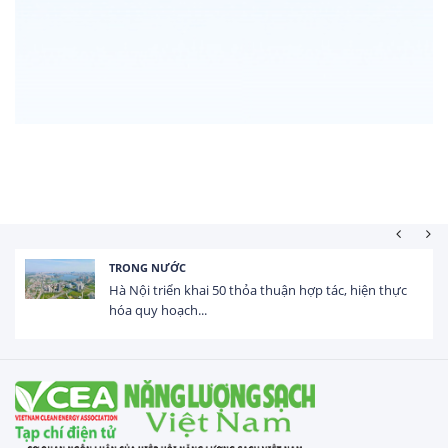
HOẠT ĐỘNG ĐẦU TƯ
ực
Tổng vốn FDI đăng ký vào Việt Nam đạt gần 25 tỷ
USD trong 5 tháng...