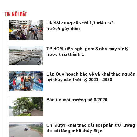
TIN NỔI BẬT
Hà Nội cung cấp tới 1,3 triệu m3
nước/ngày đêm
TP HCM kiến nghị gom 3 nhà máy xử lý
nước thải thành 1
Lập Quy hoạch bảo vệ và khai thác nguồn
lợi thủy sản thời kỳ 2021 - 2030
Bản tin môi trường số 6/2020
Chỉ được khai thác cát sỏi phần trữ lượng
do bồi lắng ở hồ thủy điện