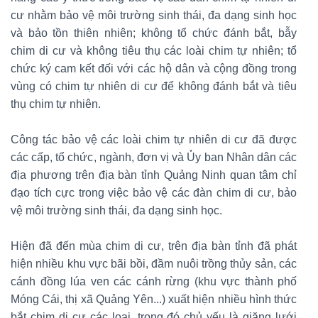
cư nhằm bảo vệ môi trường sinh thái, đa dạng sinh học
và bảo tồn thiên nhiên; không tổ chức đánh bắt, bẫy
chim di cư và không tiêu thụ các loài chim tự nhiên; tổ
chức ký cam kết đối với các hộ dân và cộng đồng trong
vùng có chim tự nhiên di cư để không đánh bắt và tiêu
thụ chim tự nhiên.
Công tác bảo vệ các loài chim tự nhiên di cư đã được
các cấp, tổ chức, ngành, đơn vị và Ủy ban Nhân dân các
địa phương trên địa bàn tỉnh Quảng Ninh quan tâm chỉ
đạo tích cực trong việc bảo vệ các đàn chim di cư, bảo
vệ môi trường sinh thái, đa dạng sinh học.
Hiện đã đến mùa chim di cư, trên địa bàn tỉnh đã phát
hiện nhiều khu vực bãi bồi, đầm nuôi trồng thủy sản, các
cánh đồng lúa ven các cánh rừng (khu vực thành phố
Móng Cái, thị xã Quảng Yên...) xuất hiện nhiều hình thức
bắt chim di cư các loại, trong đó chủ yếu là giăng lưới