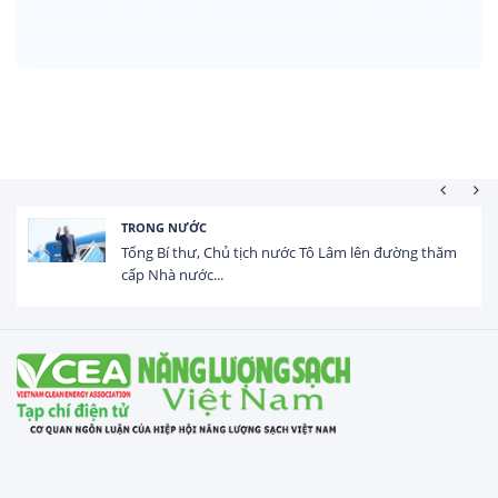
HOẠT ĐỘNG ĐẦU TƯ
Tổng vốn FDI đăng ký vào Việt Nam đạt gần 25 tỷ
USD trong 5 tháng...