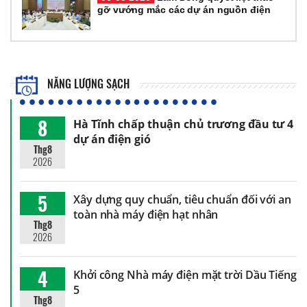
gỡ vướng mắc các dự án nguồn điện
NĂNG LƯỢNG SẠCH
8
Hà Tĩnh chấp thuận chủ trương đầu tư 4
dự án điện gió
Thg8
2026
5
Xây dựng quy chuẩn, tiêu chuẩn đối với an
toàn nhà máy điện hạt nhân
Thg8
2026
4
Khởi công Nhà máy điện mặt trời Dầu Tiếng
5
Thg8