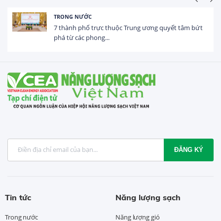
ONG NƯỚC
HOẠT
hành phố trực thuộc Trung ương quyết tâm bứt
Tổng
 từ các phong...
USD t
ĐĂNG KÝ
Tin tức
Năng lượng sạch
Trong nước
Năng lượng gió