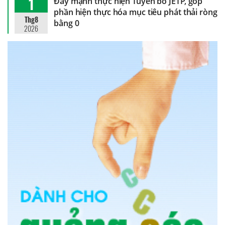
1
Đẩy mạnh thực hiện Tuyên bố JETP, góp
phần hiện thực hóa mục tiêu phát thải ròng
Thg8
bằng 0
2026