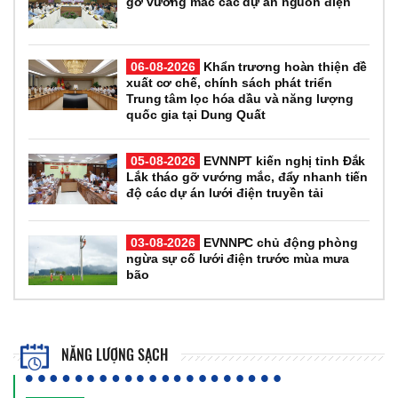
gỡ vướng mắc các dự án nguồn điện
06-08-2026
Khẩn trương hoàn thiện đề
xuất cơ chế, chính sách phát triển
Trung tâm lọc hóa dầu và năng lượng
quốc gia tại Dung Quất
05-08-2026
EVNNPT kiến nghị tỉnh Đắk
Lắk tháo gỡ vướng mắc, đẩy nhanh tiến
độ các dự án lưới điện truyền tải
03-08-2026
EVNNPC chủ động phòng
ngừa sự cố lưới điện trước mùa mưa
bão
NĂNG LƯỢNG SẠCH