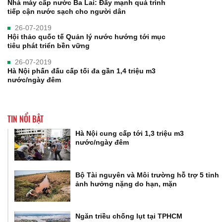
Nhà máy cấp nước Ba Lai: Đẩy mạnh quá trình
tiếp cận nước sạch cho người dân
26-07-2019
Hội thảo quốc tế Quản lý nước hướng tới mục
tiêu phát triển bền vững
26-07-2019
Hà Nội phấn đấu cấp tối đa gần 1,4 triệu m3
nước/ngày đêm
TIN NỔI BẬT
Hà Nội cung cấp tới 1,3 triệu m3
nước/ngày đêm
Bộ Tài nguyên và Môi trường hỗ trợ 5 tỉnh
ảnh hưởng nặng do hạn, mặn
Ngăn triều chống lụt tại TPHCM