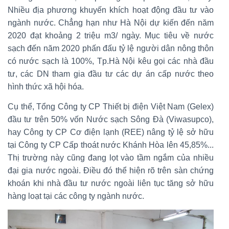
Nhiều địa phương khuyến khích hoạt động đầu tư vào
ngành nước. Chẳng hạn như Hà Nội dự kiến đến năm
2020 đạt khoảng 2 triệu m3/ ngày. Mục tiêu về nước
sạch đến năm 2020 phấn đấu tỷ lệ người dân nông thôn
có nước sạch là 100%, Tp.Hà Nội kêu gọi các nhà đầu
tư, các DN tham gia đầu tư các dự án cấp nước theo
hình thức xã hội hóa.
Cụ thể, Tổng Công ty CP Thiết bị điện Việt Nam (Gelex)
đầu tư trên 50% vốn Nước sạch Sông Đà (Viwasupco),
hay Công ty CP Cơ điện lạnh (REE) nâng tỷ lệ sở hữu
tại Công ty CP Cấp thoát nước Khánh Hòa lên 45,85%...
Thị trường này cũng đang lọt vào tầm ngắm của nhiều
đại gia nước ngoài. Điều đó thể hiện rõ trên sàn chứng
khoán khi nhà đầu tư nước ngoài liên tục tăng sở hữu
hàng loạt tại các công ty ngành nước.