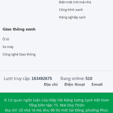
Điện mặt trời mái nhà
Công trình xanh
Nông nghiệp sạch
Giao thông xanh
Ô tô
Xe máy
Công nghệ Giao thông
Lượt truy cập:
Đang online:
163492675
510
Địa chỉ
Điện thoại
Email
© Cơ quan ngôn luận của Hiệp hội Năng lượng Sạch Việt Nam
Tổng biên tập: TS. Mai Duy Thiện
Địa chỉ: Số nhà 16-N6, khu đô thị mới Sài Đồng, phường Phúc