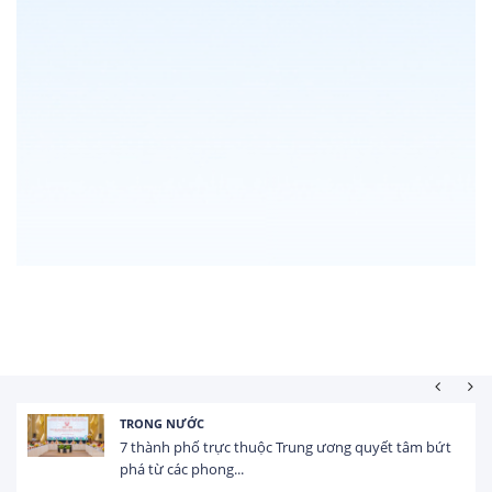
HOẠT ĐỘNG ĐẦU TƯ
t
Tổng vốn FDI đăng ký vào Việt Nam đạt gần 25 tỷ
USD trong 5 tháng...