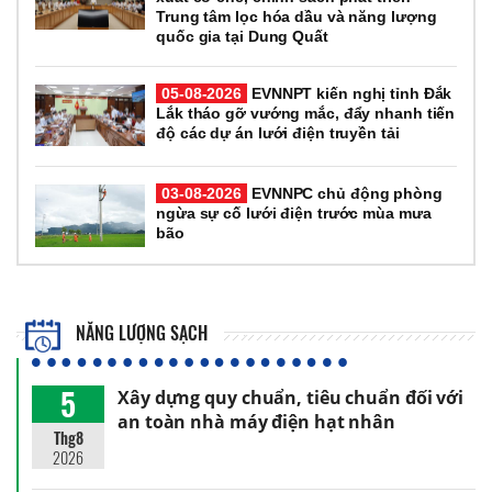
Trung tâm lọc hóa dầu và năng lượng
quốc gia tại Dung Quất
05-08-2026
EVNNPT kiến nghị tỉnh Đắk
Lắk tháo gỡ vướng mắc, đẩy nhanh tiến
độ các dự án lưới điện truyền tải
03-08-2026
EVNNPC chủ động phòng
ngừa sự cố lưới điện trước mùa mưa
bão
NĂNG LƯỢNG SẠCH
5
Xây dựng quy chuẩn, tiêu chuẩn đối với
an toàn nhà máy điện hạt nhân
Thg8
2026