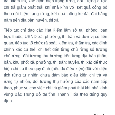
tra, kiểm tra, xác định hiện trạng rừng, đối tượng được
chi trả giảm phát thải khí nhà kính với kết quả công bố
theo dõi hiện trạng rừng, kết quả thống kê đất đai hằng
năm trên địa bàn huyện, thị xã.
Tiếp tục chỉ đạo các Hạt Kiểm lâm sở tại, phòng, ban
trực thuộc, UBND xã, phường, thị trấn và đơn vị có liên
quan, tiếp tục tổ chức rà soát, kiểm tra, thẩm tra, xác định
chính xác cụ thể, chi tiết đến từng chủ rừng số lượng
chủ rừng; đối tượng thụ hưởng trên từng địa bàn (thôn,
bản, khu phố; xã, phường, thị trấn; huyện, thị xã) để thực
hiện chi trả theo quy định (nếu đủ điều kiện) đối với diện
tích rừng tự nhiên chưa đảm bảo điều kiện chi trả và
rừng tự nhiên, đối tượng thụ hưởng của các năm tiếp
theo, phục vụ cho việc chi trả giảm phát thải khí nhà kính
vùng Bắc Trung Bộ tại tỉnh Thanh Hóa theo đúng quy
định.