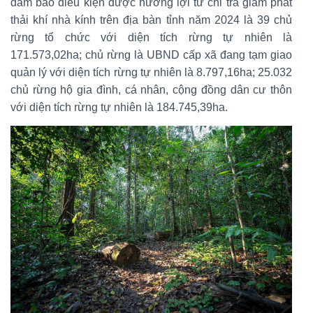
đảm bảo điều kiện được hưởng lợi từ chi trả giảm phát
thải khí nhà kính trên địa bàn tỉnh năm 2024 là 39 chủ
rừng tổ chức với diện tích rừng tự nhiên là
171.573,02ha; chủ rừng là UBND cấp xã đang tạm giao
quản lý với diện tích rừng tự nhiên là 8.797,16ha; 25.032
chủ rừng hộ gia đình, cá nhân, cộng đồng dân cư thôn
với diện tích rừng tự nhiên là 184.745,39ha.