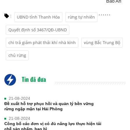
Bảo An
,
,
,
,
,
,
:
UBND tỉnh Thanh Hóa
rừng tự nhiên
Quyết định số 3467/QĐ-UBND
chi trả giảm phát thải khí nhà kính
vùng Bắc Trung Bộ
chủ rừng
Tin đã đưa
21-08-2024
Đề xuất hỗ trợ phục hồi và quản lý bền vững
rừng ngập mặn tại Hải Phòng
21-08-2024
Công bố các đơn vị có đủ năng lực thực hiện tái
chế sản phẩm, bao bì