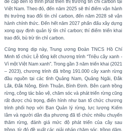
đề cập đến lộ trình phát triển thị trường tín chỉ carbon tại
Việt Nam. Theo đó, đến năm 2025 sẽ thí điểm vận hành
thị trường trao đổi tín chỉ carbon, đến năm 2028 sẽ vận
hành chính thức. Đến hết năm 2027 phấn đấu xây dựng
xong quy định quản lý tín chỉ carbon; thí điểm triển khai
trao đổi, bù trừ tín chỉ carbon.
Cũng trong dịp này, Trung ương Đoàn TNCS Hồ Chí
Minh tổ chức Lễ tổng kết chương trình “Triệu cây xanh -
Vì một Việt Nam xanh”. Trong gần 3 năm triển khai (2021
– 2023), chương trình đã trồng 191.000 cây xanh rừng
đầu nguồn tại các tỉnh Quảng Nam, Quảng Ngãi, Đắk
Lắk, Đắk Nông, Bình Thuận, Bình Định. Bên cạnh trồng
rừng, công tác bảo vệ, chăm sóc và phát triển rừng cũng
rất được chú trọng, điển hình như ban tổ chức chương
trình phối hợp với Ban Quản lý rừng, lực lượng Kiểm
lâm và người dân địa phương đã tổ chức nhiều chuyến
thăm rừng, đánh giá mức độ phát triển của cây sau
trồng, từ đó đề xuất các giải pháp chăm sóc, trồng dặm,