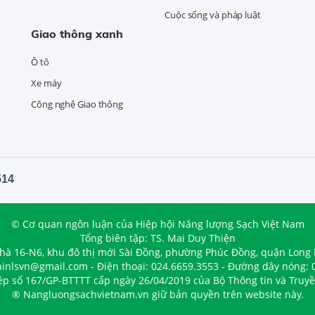
Cuộc sống và pháp luật
Giao thông xanh
Ô tô
Xe máy
Công nghệ Giao thông
514
© Cơ quan ngôn luận của Hiệp hội Năng lượng Sạch Việt Nam
Tổng biên tập: TS. Mai Duy Thiện
nhà 16-N6, khu đô thị mới Sài Đồng, phường Phúc Đồng, quận Long 
hinlsvn@gmail.com - Điện thoại: 024.6659.3553 - Đường dây nóng: 
ép số 167/GP-BTTTT cấp ngày 26/04/2019 của Bộ Thông tin và Truyề
® Nangluongsachvietnam.vn giữ bản quyền trên website này.