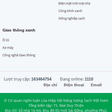
Điện mặt trời mái nhà
Công trình xanh
Nông nghiệp sạch
Giao thông xanh
Ô tô
Xe máy
Công nghệ Giao thông
Lượt truy cập:
Đang online:
163464754
1110
Địa chỉ
Điện thoại
Email
© Cơ quan ngôn luận của Hiệp hội Năng lượng Sạch Việt Nam
Tổng biên tập: TS. Mai Duy Thiện
Địa chỉ: Số nhà 16-N6, khu đô thị mới Sài Đồng, phường Phúc