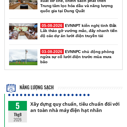
xuất cơ chế, chính sách phát triển
Trung tâm lọc hóa dầu và năng lượng
quốc gia tại Dung Quất
05-08-2026
EVNNPT kiến nghị tỉnh Đắk
Lắk tháo gỡ vướng mắc, đẩy nhanh tiến
độ các dự án lưới điện truyền tải
03-08-2026
EVNNPC chủ động phòng
ngừa sự cố lưới điện trước mùa mưa
bão
NĂNG LƯỢNG SẠCH
5
Xây dựng quy chuẩn, tiêu chuẩn đối với
an toàn nhà máy điện hạt nhân
Thg8
2026