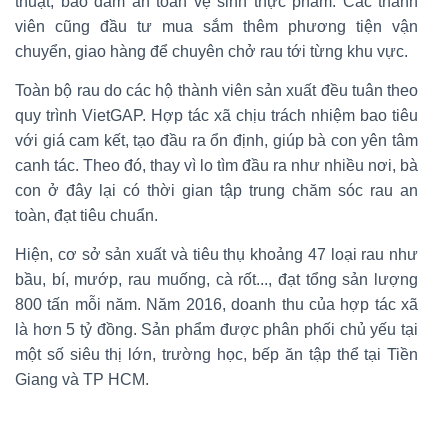
thuật, bảo đảm an toàn vệ sinh thực phẩm. Các thành
viên cũng đầu tư mua sắm thêm phương tiện vận
chuyển, giao hàng để chuyên chở rau tới từng khu vực.
Toàn bộ rau do các hộ thành viên sản xuất đều tuân theo
quy trình VietGAP. Hợp tác xã chịu trách nhiệm bao tiêu
với giá cam kết, tạo đầu ra ổn định, giúp bà con yên tâm
canh tác. Theo đó, thay vì lo tìm đầu ra như nhiều nơi, bà
con ở đây lại có thời gian tập trung chăm sóc rau an
toàn, đạt tiêu chuẩn.
Hiện, cơ sở sản xuất và tiêu thụ khoảng 47 loại rau như
bầu, bí, mướp, rau muống, cà rốt..., đạt tổng sản lượng
800 tấn mỗi năm. Năm 2016, doanh thu của hợp tác xã
là hơn 5 tỷ đồng. Sản phẩm được phân phối chủ yếu tại
một số siêu thị lớn, trường học, bếp ăn tập thể tại Tiền
Giang và TP HCM.