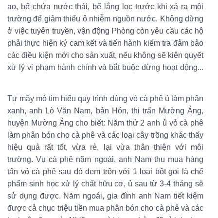
ao, bể chứa nước thải, bể lắng lọc trước khi xả ra môi
trường để giảm thiểu ô nhiễm nguồn nước. Không dừng
ở việc tuyên truyền, vận động Phòng còn yêu cầu các hộ
phải thực hiện ký cam kết và tiến hành kiểm tra đảm bảo
các điều kiện mới cho sản xuất, nếu không sẽ kiên quyết
xử lý vi phạm hành chính và bắt buộc dừng hoạt động...
Tự mầy mò tìm hiểu quy trình dùng vỏ cà phê ủ làm phân
xanh, anh Lò Văn Nam, bản Hón, thị trấn Mường Ảng,
huyện Mường Ảng cho biết: Năm thứ 2 anh ủ vỏ cà phê
làm phân bón cho cà phê và các loại cây trồng khác thấy
hiệu quả rất tốt, vừa rẻ, lại vừa thân thiện với môi
trường. Vụ cà phê năm ngoái, anh Nam thu mua hàng
tấn vỏ cà phê sau đó đem trộn với 1 loại bột gọi là chế
phẩm sinh học xử lý chất hữu cơ, ủ sau từ 3-4 tháng sẽ
sử dụng được. Năm ngoái, gia đình anh Nam tiết kiệm
được cả chục triệu tiền mua phân bón cho cà phê và các