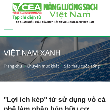
VIỆT NAM XANH
Trang chủ
Chuyên mục khác
Sắc màu cuộc sống
"Lợi ích kép" từ sử dụng vỏ cà
phê làm phân bón hữu cơ