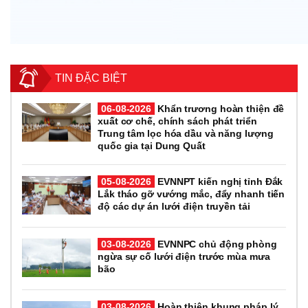
TIN ĐẶC BIỆT
06-08-2026
Khẩn trương hoàn thiện đề
xuất cơ chế, chính sách phát triển
Trung tâm lọc hóa dầu và năng lượng
quốc gia tại Dung Quất
05-08-2026
EVNNPT kiến nghị tỉnh Đắk
Lắk tháo gỡ vướng mắc, đẩy nhanh tiến
độ các dự án lưới điện truyền tải
03-08-2026
EVNNPC chủ động phòng
ngừa sự cố lưới điện trước mùa mưa
bão
03-08-2026
Hoàn thiện khung pháp lý,