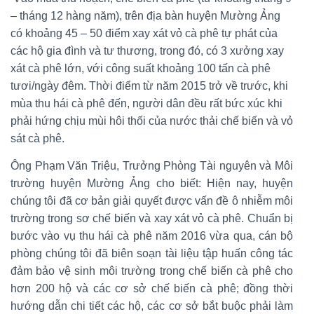
– tháng 12 hàng năm), trên địa bàn huyện Mường Ảng
có khoảng 45 – 50 điểm xay xát vỏ cà phê tự phát của
các hộ gia đình và tư thương, trong đó, có 3 xưởng xay
xát cà phê lớn, với công suất khoảng 100 tấn cà phê
tươi/ngày đêm. Thời điểm từ năm 2015 trở về trước, khi
mùa thu hái cà phê đến, người dân đều rất bức xúc khi
phải hứng chịu mùi hôi thối của nước thải chế biến và vỏ
sát cà phê.
Ông Phạm Văn Triệu, Trưởng Phòng Tài nguyên và Môi
trường huyện Mường Ảng cho biết: Hiện nay, huyện
chúng tôi đã cơ bản giải quyết được vấn đề ô nhiễm môi
trường trong sơ chế biến và xay xát vỏ cà phê. Chuẩn bị
bước vào vụ thu hái cà phê năm 2016 vừa qua, cán bộ
phòng chúng tôi đã biên soạn tài liệu tập huấn công tác
đảm bảo vệ sinh môi trường trong chế biến cà phê cho
hơn 200 hộ và các cơ sở chế biến cà phê; đồng thời
hướng dẫn chi tiết các hộ, các cơ sở bắt buộc phải làm