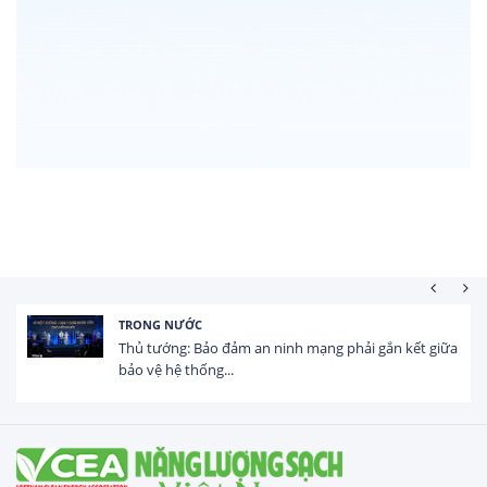
HOẠT ĐỘNG ĐẦU TƯ
Tổng vốn FDI đăng ký vào Việt Nam đạt gần 25 tỷ
USD trong 5 tháng...