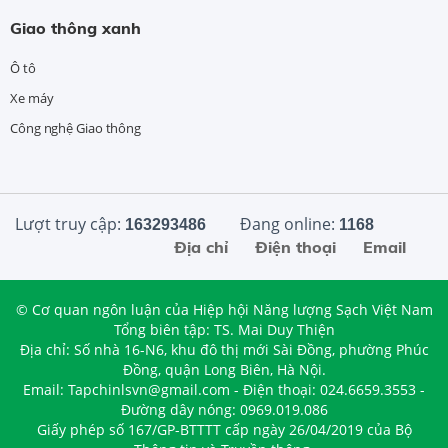
Giao thông xanh
Ô tô
Xe máy
Công nghệ Giao thông
Lượt truy cập:
Đang online:
163293486
1168
Địa chỉ
Điện thoại
Email
© Cơ quan ngôn luận của Hiệp hội Năng lượng Sạch Việt Nam
Tổng biên tập: TS. Mai Duy Thiện
Địa chỉ: Số nhà 16-N6, khu đô thị mới Sài Đồng, phường Phúc
Đồng, quận Long Biên, Hà Nội.
Email: Tapchinlsvn@gmail.com - Điện thoại: 024.6659.3553 -
Đường dây nóng: 0969.019.086
Giấy phép số 167/GP-BTTTT cấp ngày 26/04/2019 của Bộ