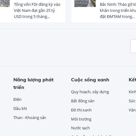
Tổng vốn FDI đăng ký vào
Bắc Ninh: Tháo gỡ 
Việt Nam đạt gần 25 tỷ
khăn trong triển kha
USD trong 5 tháng...
đặt ĐMTAM trong...
Năng lượng phát
Cuộc sống xanh
Kết
triển
Quy hoạch, xây dựng
Kin
Điện
Bất động sản
Sức
Dầu khí
Đô thị xanh
Văn 
Than - Khoáng sản
Môi trường
Nước sạch