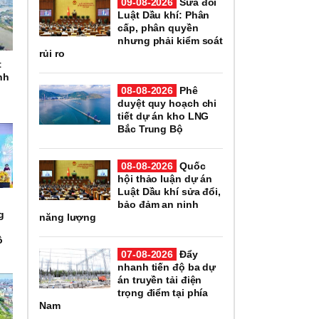
09-08-2026
Sửa đổi
Luật Dầu khí: Phân
cấp, phân quyền
nhưng phải kiểm soát
rủi ro
t
nh
08-08-2026
Phê
duyệt quy hoạch chi
tiết dự án kho LNG
Bắc Trung Bộ
08-08-2026
Quốc
hội thảo luận dự án
Luật Dầu khí sửa đổi,
bảo đảm an ninh
g
năng lượng
ô
07-08-2026
Đẩy
nhanh tiến độ ba dự
án truyền tải điện
trọng điểm tại phía
Nam