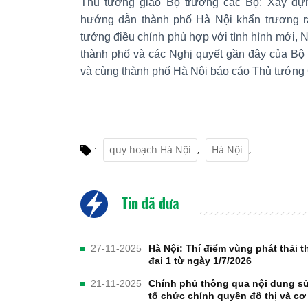
Thủ tướng giao Bộ trưởng các Bộ: Xây dựn
hướng dẫn thành phố Hà Nội khẩn trương r
tưởng điều chỉnh phù hợp với tình hình mới, 
thành phố và các Nghị quyết gần đây của Bộ 
và cùng thành phố Hà Nội báo cáo Thủ tướng 
quy hoạch Hà Nội
,
Hà Nội
,
:
Tin đã đưa
27-11-2025
Hà Nội: Thí điểm vùng phát thải t
đai 1 từ ngày 1/7/2026
21-11-2025
Chính phủ thông qua nội dung sử
tổ chức chính quyền đô thị và cơ