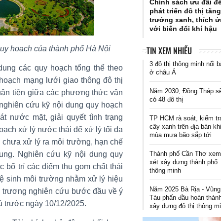
Chính sách ưu đãi đ
phát triển đô thị tăn
trưởng xanh, thích 
với biến đổi khí hậu
 quy hoạch của thành phố Hà Nội
TIN XEM NHIỀU
3 đô thị thông minh nổi b
 dung các quy hoạch tổng thể theo
ở châu Á
 hoạch mạng lưới giao thông đô thị
Năm 2030, Đồng Tháp s
uận tiện giữa các phương thức vận
có 48 đô thị
ng; nghiên cứu kỹ nội dung quy hoạch
 nước mặt, giải quyết tình trạng
TP HCM rà soát, kiểm tr
cây xanh trên địa bàn kh
ạch xử lý nước thải để xử lý tối đa
mùa mưa bão sắp tới
i chưa xử lý ra môi trường, hạn chế
rung. Nghiên cứu kỹ nội dung quy
Thành phố Cần Thơ xe
xét xây dựng thành phố
ệc bố trí các điểm thu gom chất thải
thông minh
vệ sinh môi trường nhằm xử lý hiệu
Năm 2025 Bà Rịa - Vũng
n trương nghiên cứu bước đầu về ý
Tàu phấn đầu hoàn thàn
ủ trước ngày 10/12/2025.
xây dựng đô thị thông m