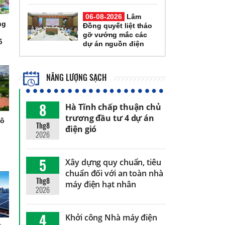
06-08-2026
Lâm
ng
Đồng quyết liệt tháo
gỡ vướng mắc các
ố
dự án nguồn điện
NĂNG LƯỢNG SẠCH
8
Hà Tĩnh chấp thuận chủ
trương đầu tư 4 dự án
đô
Thg8
điện gió
h
2026
5
Xây dựng quy chuẩn, tiêu
chuẩn đối với an toàn nhà
Thg8
máy điện hạt nhân
2026
4
Khởi công Nhà máy điện