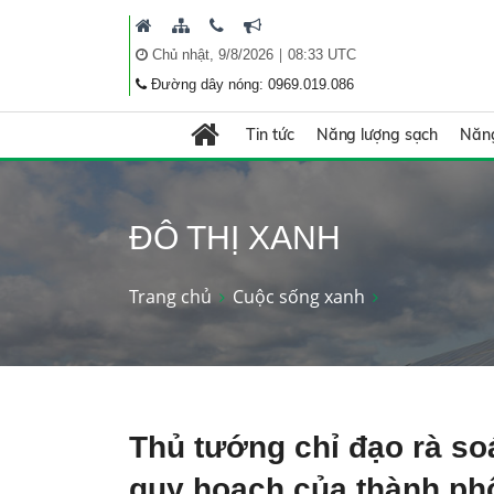
|
Chủ nhật, 9/8/2026
08:33 UTC
Đường dây nóng: 0969.019.086
Tin tức
Năng lượng sạch
Năng
ĐÔ THỊ XANH
Trang chủ
Cuộc sống xanh
Thủ tướng chỉ đạo rà soá
quy hoạch của thành ph