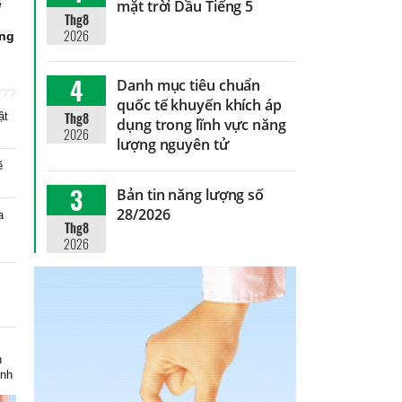
ể
mặt trời Dầu Tiếng 5
Thg8
g
2026
ứng
4
Danh mục tiêu chuẩn
quốc tế khuyến khích áp
Thg8
ật
dụng trong lĩnh vực năng
2026
lượng nguyên tử
ẽ
3
Bản tin năng lượng số
28/2026
a
Thg8
i
2026
m
h
inh