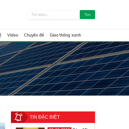
Tìm
ệ
Video
Chuyên đề
Giao thông xanh
TIN ĐẶC BIỆT