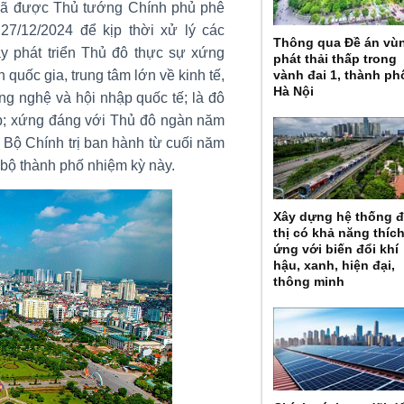
đã được Thủ tướng Chính phủ phê
27/12/2024 để kịp thời xử lý các
Thông qua Đề án vù
y phát triển Thủ đô thực sự xứng
phát thải thấp trong
vành đai 1, thành ph
h quốc gia, trung tâm lớn về kinh tế,
Hà Nội
ng nghệ và hội nhập quốc tế; là đô
đẹp; xứng đáng với Thủ đô ngàn năm
 Bộ Chính trị ban hành từ cuối năm
bộ thành phố nhiệm kỳ này.
Xây dựng hệ thống 
thị có khả năng thíc
ứng với biến đổi khí
hậu, xanh, hiện đại,
thông minh