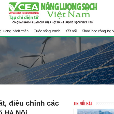
 lượng phát triển
Cuộc sống xanh
Kết nối
Khoa học công ngh
t, điều chỉnh các
TIN NỔI BẬT
ố Hà Nội