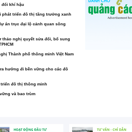
n đổi khí hậu
 phát triển đô thị tăng trưởng xanh
ự án trục đại lộ cảnh quan sông
 thảo nghị quyết sửa đổi, bổ sung
n TPHCM
 nghị Thành phố thông minh Việt Nam
ra hướng đi bền vững cho các đô
triển đô thị thông minh
n vững và bao trùm
HOẠT ĐỘNG ĐẦU TƯ
TƯ VẤN - CHỈ DẪN