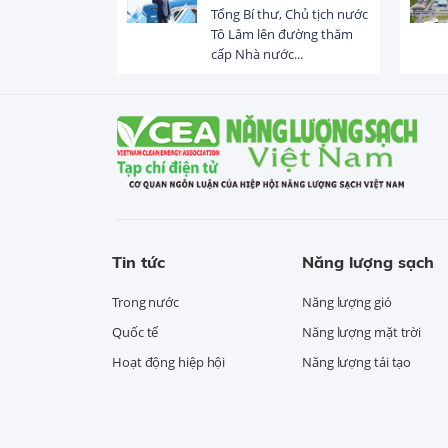
 trị dòng chảy
Tổng Bí thư, Chủ tịch nước
hạ lưu 831 đập,
Tô Lâm lên đường thăm
cấp Nhà nước...
Tin tức
Năng lượng sạch
Trong nước
Năng lượng gió
Quốc tế
Năng lượng mặt trời
Hoạt động hiệp hội
Năng lượng tái tạo