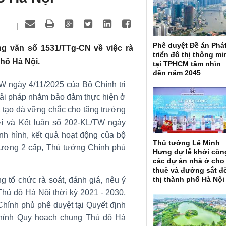
|
Phê duyệt Đề án Phá
g văn số 1531/TTg-CN về việc rà
triển đô thị thông mi
phố Hà Nội.
tại TPHCM tầm nhìn
đến năm 2045
W ngày 4/11/2025 của Bộ Chính trị
 giải pháp nhằm bảo đảm thực hiện ở
 tạo đà vững chắc cho tăng trưởng
ới và Kết luận số 202-KL/TW ngày
ình hình, kết quả hoạt động của bộ
Thủ tướng Lê Minh
phương 2 cấp, Thủ tướng Chính phủ
Hưng dự lễ khởi côn
các dự án nhà ở cho
thuê và đường sắt đ
thị thành phố Hà Nội
 tổ chức rà soát, đánh giá, nêu ý
Thủ đô Hà Nội thời kỳ 2021 - 2030,
ính phủ phê duyệt tại Quyết định
chỉnh Quy hoạch chung Thủ đô Hà