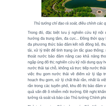
Thủ tướng chỉ đạo rà soát, điều chỉnh các
Trong đó, đặc biệt lưu ý nghiên cứu kỹ nội
hướng đa trung tâm, đa cực... Đồng thời quy
đa phương thức bảo đảm kết nối đồng bộ, th
tải, xử lý triệt để tình trạng ùn tắc giao thô
thoát nước bảo đảm nâng cao khả năng thoát
ngập úng đô thị; nghiên cứu kỹ nội dung quy ho
nước thải tại chỗ, không xả trực tiếp nước thả
việc thu gom nước thải về điểm xử lý tập t
hoạch thu gom, xử lý chất thải rắn, nhất là vi
rắn trong các tuyến phố, khu đô thị bảo đảm 
quả vấn đề ô nhiễm môi trường. Đề nghị khẩ
tưởng rà soát và báo cáo Thủ tướng Chính ph