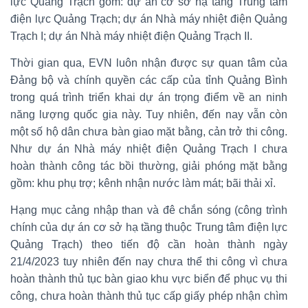
lực Quảng Trạch gồm: dự án cơ sở hạ tầng Trung tâm
điện lực Quảng Trạch; dự án Nhà máy nhiệt điện Quảng
Trạch I; dự án Nhà máy nhiệt điện Quảng Trạch II.
Thời gian qua, EVN luôn nhận được sự quan tâm của
Đảng bộ và chính quyền các cấp của tỉnh Quảng Bình
trong quá trình triển khai dự án trọng điểm về an ninh
năng lượng quốc gia này. Tuy nhiên, đến nay vẫn còn
một số hộ dân chưa bàn giao mặt bằng, cản trở thi công.
Như dự án Nhà máy nhiệt điện Quảng Trạch I chưa
hoàn thành công tác bồi thường, giải phóng mặt bằng
gồm: khu phụ trợ; kênh nhận nước làm mát; bãi thải xỉ.
Hạng mục cảng nhập than và đê chắn sóng (công trình
chính của dự án cơ sở hạ tầng thuộc Trung tâm điện lực
Quảng Trạch) theo tiến độ cần hoàn thành ngày
21/4/2023 tuy nhiên đến nay chưa thể thi công vì chưa
hoàn thành thủ tục bàn giao khu vực biển để phục vụ thi
công, chưa hoàn thành thủ tục cấp giấy phép nhận chìm