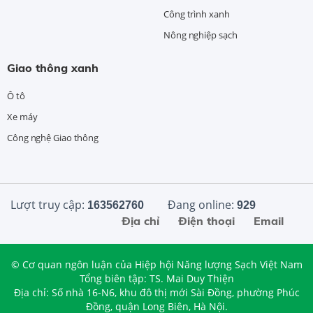
Công trình xanh
Nông nghiệp sạch
Giao thông xanh
Ô tô
Xe máy
Công nghệ Giao thông
Lượt truy cập:
Đang online:
163562760
929
Địa chỉ
Điện thoại
Email
© Cơ quan ngôn luận của Hiệp hội Năng lượng Sạch Việt Nam
Tổng biên tập: TS. Mai Duy Thiện
Địa chỉ: Số nhà 16-N6, khu đô thị mới Sài Đồng, phường Phúc
Đồng, quận Long Biên, Hà Nội.