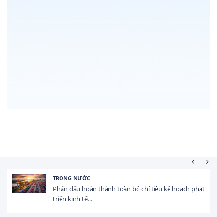
ONG NƯỚC
HOẠT
n đấu hoàn thành toàn bộ chỉ tiêu kế hoạch phát
Tổng
n kinh tế...
USD t