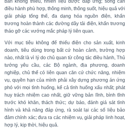
bản không thiếu, nhiên liệu được đáp ứng; song cần
điều hành phù hợp, thông minh, thông suốt, hiệu quả với
giải pháp tổng thể, đa dạng hóa nguồn điện, khẩn
trương hoàn thành các đường dây tải điện, khẩn trương
tháo gỡ các vướng mắc pháp lý liên quan.
Với mục tiêu không để thiếu điện cho sản xuất, kinh
doanh, tiêu dùng trong bất cứ hoàn cảnh, trường hợp
nào, nhất là vì lý do chủ quan từ công tác điều hành, Thủ
tướng yêu cầu, các Bộ ngành, địa phương, doanh
nghiệp, chủ thể có liên quan căn cứ chức năng, nhiệm
vụ, quyền hạn của mình phải xây dựng phương án ứng
phó với mọi tình huống, kể cả tình huống xấu nhất; phát
huy trách nhiệm cao nhất, giữ vững bản lĩnh, bình tĩnh
trước khó khăn, thách thức; dự báo, đánh giá sát tình
hình và khả năng đáp ứng, rà soát lại các số liệu bảo
đảm chính xác; đưa ra các nhiệm vụ, giải pháp linh hoạt,
hợp lý, kịp thời, hiệu quả.