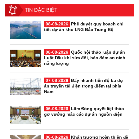
TIN ĐẶC BIỆT
08-08-2026
Phê duyệt quy hoạch chi
tiết dự án kho LNG Bắc Trung Bộ
08-08-2026
Quốc hội thảo luận dự án
Luật Dầu khí sửa đổi, bảo đảm an ninh
năng lượng
07-08-2026
Đẩy nhanh tiến độ ba dự
án truyền tải điện trọng điểm tại phía
Nam
06-08-2026
Lâm Đồng quyết liệt tháo
gỡ vướng mắc các dự án nguồn điện
06-08-2026
Khẩn trương hoàn thiện đề