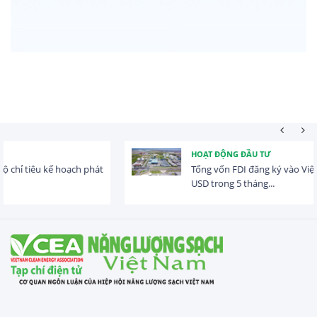
HOẠT ĐỘNG ĐẦU TƯ
Tổng vốn FDI đăng ký vào Việt Nam đạt gần 25 tỷ
USD trong 5 tháng...