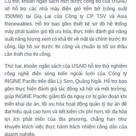
Cụ thể, khoản ngân sách mới được công bố của USAID
sẽ hỗ trợ các nhà máy điện gió trên bờ (công suất
350MW) tại Gia Lai của Công ty CP TSV và Asia
Renewables. Hỗ trợ bao gồm thiết kế sơ đồ hệ thống
máy phát tuabin gió tối ưu hóa, thực hiện đánh giá năng
suất năng lượng xem có khả thi về mặt tài chính trước thi
công, lập hồ sơ trước thi công và chuẩn bị hồ sơ thầu
cần thiết cho thi công.
Thứ hai, khoản ngân sách của USAID hỗ trợ thử nghiệm
công nghệ điện sóng biển ngoài lưới của Công ty
INGINE Pacific trên đảo Lý Sơn, Quảng Ngãi. Hỗ trợ bao
gồm thực hiện đánh giá tác động xã hội và môi trường,
giúp INGINE Pacific giảm tối đa nguy cơ bị gián đoạn khi
triển khai dự án, tối ưu hóa hoạt động quản lý dự án để
đạt hiệu quả cao hơn và tiết kiệm chi phí hơn, tối đa hóa
lợi ích phát triển của địa phương, chẳng hạn như
khuyến khích việc thực hành trách nhiệm công dân của
doanh nghiệp.