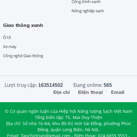
Công trình xanh
Nông nghiệp sạch
Giao thông xanh
Ô tô
Xe máy
Công nghệ Giao thông
Lượt truy cập:
Đang online:
163514502
565
Địa chỉ
Điện thoại
Email
© Cơ quan ngôn luận của Hiệp hội Năng lượng Sạch Việt Nam
Tổng biên tập: TS. Mai Duy Thiện
Địa chỉ: Số nhà 16-N6, khu đô thị mới Sài Đồng, phường Phúc
Đồng, quận Long Biên, Hà Nội.
Email: Tapchinlsvn@gmail.com - Điện thoại: 024.6659.3553 -