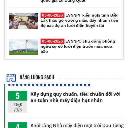
quốc gia tại Dung Quất
05-08-2026
EVNNPT kiến nghị tỉnh Đắk
Lắk tháo gỡ vướng mắc, đẩy nhanh tiến
độ các dự án lưới điện truyền tải
03-08-2026
EVNNPC chủ động phòng
ngừa sự cố lưới điện trước mùa mưa
bão
NĂNG LƯỢNG SẠCH
5
Xây dựng quy chuẩn, tiêu chuẩn đối với
an toàn nhà máy điện hạt nhân
Thg8
2026
4
Khởi công Nhà máy điện mặt trời Dầu Tiếng