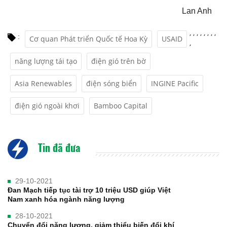
Lan Anh
,
,
,
,
,
,
,
,
:
Cơ quan Phát triển Quốc tế Hoa Kỳ
USAID
,
năng lượng tái tạo
điện gió trên bờ
Asia Renewables
điện sóng biển
INGINE Pacific
điện gió ngoài khơi
Bamboo Capital
Tin đã đưa
29-10-2021
Đan Mạch tiếp tục tài trợ 10 triệu USD giúp Việt
Nam xanh hóa ngành năng lượng
28-10-2021
Chuyển đổi năng lượng, giảm thiểu biến đổi khí