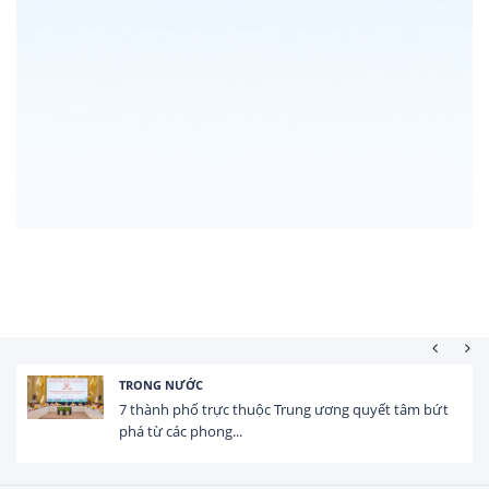
HOẠT ĐỘNG ĐẦU TƯ
Tổng vốn FDI đăng ký vào Việt Nam đạt gần 25 tỷ
USD trong 5 tháng...