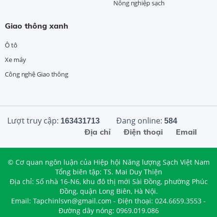
Nông nghiệp sạch
Giao thông xanh
Ô tô
Xe máy
Công nghệ Giao thông
Lượt truy cập:
Đang online:
163431713
584
Địa chỉ
Điện thoại
Email
© Cơ quan ngôn luận của Hiệp hội Năng lượng Sạch Việt Nam
Tổng biên tập: TS. Mai Duy Thiện
Địa chỉ: Số nhà 16-N6, khu đô thị mới Sài Đồng, phường Phúc
Đồng, quận Long Biên, Hà Nội.
Email: Tapchinlsvn@gmail.com - Điện thoại: 024.6659.3553 -
Đường dây nóng: 0969.019.086