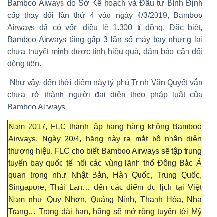
Bamboo Aiways do Sở Kế hoạch và Đầu tư Bình Định
cấp thay đổi lần thứ 4 vào ngày 4/3/2019, Bamboo
Airways đã có vốn điều lệ 1.300 tỉ đồng. Đặc biệt,
Bamboo Airways tăng gấp 3 lần số máy bay nhưng lại
chưa thuyết minh được tính hiệu quả, đảm bảo cân đối
dòng tiền.
Như vậy, đến thời điểm này tỷ phú Trịnh Văn Quyết vẫn
chưa trở thành người đại diện theo pháp luật của
Bamboo Airways.
Năm 2017, FLC thành lập hãng hàng không Bamboo
Airways. Ngày 20/4, hãng này ra mắt bộ nhận diện
thương hiệu. FLC cho biết Bamboo Airways sẽ tập trung
tuyến bay quốc tế nối các vùng lãnh thổ Đông Bắc Á
quan trọng như Nhật Bản, Hàn Quốc, Trung Quốc,
Singapore, Thái Lan… đến các điểm du lịch tại Việt
Nam như Quy Nhơn, Quảng Ninh, Thanh Hóa, Nha
Trang… Trong dài hạn, hãng sẽ mở rộng tuyến tới Mỹ