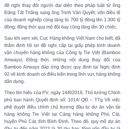
đề nghị thay đổi người đại diện theo pháp luật từ ông
Đặng Tất Thắng sang ông Trịnh Văn Quyết; vốn điều lệ
của doanh nghiệp cũng tăng từ 700 tỷ đồng lên 1.300 tỷ
đồng; đồng thời quy mô đội bay cũng tăng lên 30 chiếc.
Sau khi xem xét, Cục Hàng không Việt Nam cho biết, đã
thẩm định hồ sơ đề nghị cấp lại giấy phép kinh doanh
vận chuyển hàng không của Công ty Tre Việt (Bamboo
Airways). Đồng thời, những nội dung thay đổi của
Bamboo Airways đáp ứng được quy định tại Nghị định
92 về kinh doanh có điều kiện trong lĩnh vực hàng không
dân dụng.
Theo tìm hiểu của PV, ngày 14/8/2019, Thủ tướng Chính
phủ ban hành Quyết định số: 1014/ QĐ – TTg Về việc
phê duyệt điều chỉnh chủ trương đầu tư dự án vận tải
hàng không Tre Việt tại Cảng hàng không Phù Cát,
huyện Phù Cát, tỉnh Bình Định. Theo đó, quy mô dự án
đầu tư đến năm 2023 là 30 tàu bay, tổng vốn đầu tư là