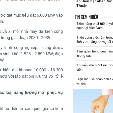
án điện hạt nhân Ni
Thuận
ước đặt mục tiêu đạt 6.000 MW vào
TIN XEM NHIỀU
35.
Tiềm năng phát triển hyd
sạch tại Việt Nam
1 và 2, mỗi nhà máy dự kiến công
trong giai đoạn 2030 - 2035.
Triển vọng việc làm tron
lĩnh vực năng lượng tái 
uy trình công nghiệp... cũng được
Tầm quan trọng của năn
n sinh khối 1.523 - 2.699 MW; điện
lượng sạch
MW.
Khuyến khích đốt rác ph
điện
ự kiến đạt khoảng 10.000 - 16.300
hợp với lắp đặt pin lưu trữ với tỷ lệ
Điện rác: Bài toán chưa 
lời giải
các loại năng lượng mới phục vụ
hẩu điện từ các quốc gia có tiềm