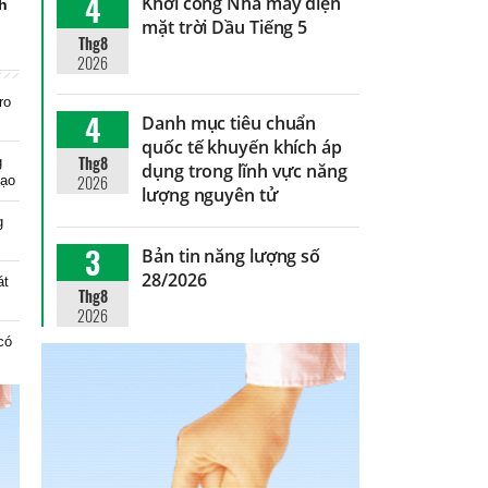
4
Khởi công Nhà máy điện
nh
mặt trời Dầu Tiếng 5
Thg8
2026
ro
4
Danh mục tiêu chuẩn
quốc tế khuyến khích áp
Thg8
g
dụng trong lĩnh vực năng
2026
tạo
lượng nguyên tử
g
3
Bản tin năng lượng số
28/2026
át
Thg8
2026
có