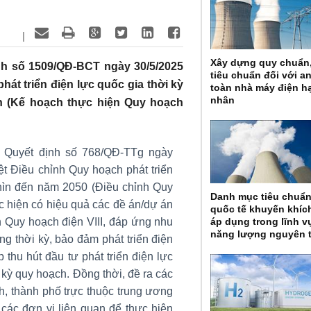
|
Xây dựng quy chuẩn
h số 1509/QĐ-BCT ngày 30/5/2025
tiêu chuẩn đối với a
át triển điện lực quốc gia thời kỳ
toàn nhà máy điện h
nhân
nh (Kế hoạch thực hiện Quy hoạch
 Quyết định số 768/QĐ-TTg ngày
t Điều chỉnh Quy hoạch phát triển
nhìn đến năm 2050 (Điều chỉnh Quy
Danh mục tiêu chuẩ
ực hiện có hiệu quả các đề án/dự án
quốc tế khuyến khíc
h Quy hoạch điện VIII, đáp ứng nhu
áp dụng trong lĩnh v
năng lượng nguyên 
ừng thời kỳ, bảo đảm phát triển điện
 thu hút đầu tư phát triển điện lực
 kỳ quy hoạch. Đồng thời, đề ra các
, thành phố trực thuộc trung ương
các đơn vị liên quan để thực hiện