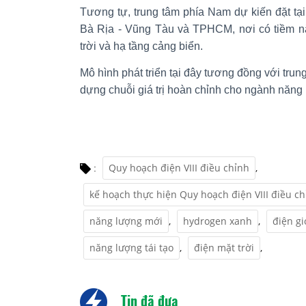
Tương tự, trung tâm phía Nam dự kiến đặt tạ
Bà Rịa - Vũng Tàu và TPHCM, nơi có tiềm năn
trời và hạ tầng cảng biển.
Mô hình phát triển tại đây tương đồng với tru
dựng chuỗi giá trị hoàn chỉnh cho ngành năng 
Quy hoạch điện VIII điều chỉnh
,
:
kế hoạch thực hiện Quy hoạch điện VIII điều c
năng lượng mới
,
hydrogen xanh
,
điện gi
năng lượng tái tạo
,
điện mặt trời
,
Tin đã đưa