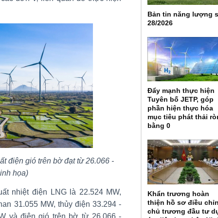
Bản tin năng lượng 
28/2026
Đẩy mạnh thực hiện
Tuyên bố JETP, góp
phần hiện thực hóa
mục tiêu phát thải r
bằng 0
 điện gió trên bờ đạt từ 26.066 -
inh họa)
ất nhiệt điện LNG là 22.524 MW,
Khẩn trương hoàn
thiện hồ sơ điều chỉ
than 31.055 MW, thủy điện 33.294 -
chủ trương đầu tư d
W và điện gió trên bờ từ 26.066 -