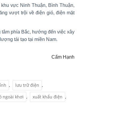
i khu vực Ninh Thuận, Bình Thuận,
g vượt trội về điện gió, điện mặt
ng tâm phía Bắc, hướng đến việc xây
lượng tái tạo tại miền Nam.
Cẩm Hạnh
hỉnh
,
lưu trữ điện
,
ó ngoài khơi
,
xuất khẩu điện
,