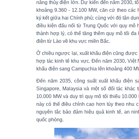
năng thủy điện lớn. Dự kiến đến năm 2030, t
khoảng 9.360 - 12.100 MW, căn cứ theo các 
ký kết giữa hai Chính phủ; cùng với đó tận d
điều kiện đấu nối từ Trung Quốc với quy mô hợ
thành hợp lý, có thể tăng thêm quy mô tối đ
điện từ Lào về khu vực miền Bắc.
Ở chiều ngược lại, xuất khẩu điện cũng được 
hợp tác kinh tế khu vực. Đến năm 2030, Việt
khẩu điện sang Campuchia lên khoảng 400 M
Đến năm 2035, công suất xuất khẩu điện sa
Singapore, Malaysia và một số đối tác khác t
10.000 MW và duy trì quy mô tối thiểu 10.0
này có thể điều chỉnh cao hơn tùy theo nhu 
nguyên tắc bảo đảm hiệu quả kinh tế, an ni
quốc phòng.