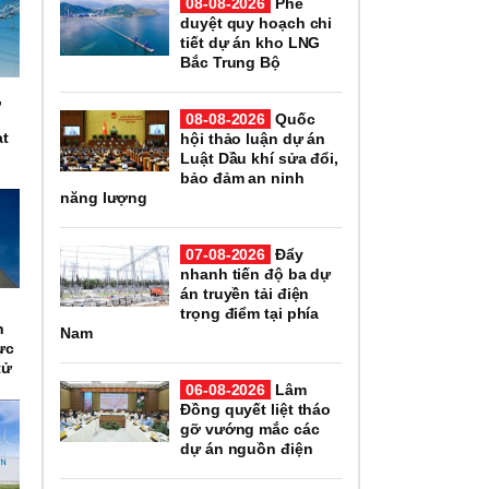
08-08-2026
Phê
duyệt quy hoạch chi
tiết dự án kho LNG
Bắc Trung Bộ
,
n
08-08-2026
Quốc
ạt
hội thảo luận dự án
Luật Dầu khí sửa đổi,
bảo đảm an ninh
năng lượng
07-08-2026
Đẩy
nhanh tiến độ ba dự
án truyền tải điện
n
trọng điểm tại phía
h
Nam
ực
tử
06-08-2026
Lâm
Đồng quyết liệt tháo
gỡ vướng mắc các
dự án nguồn điện