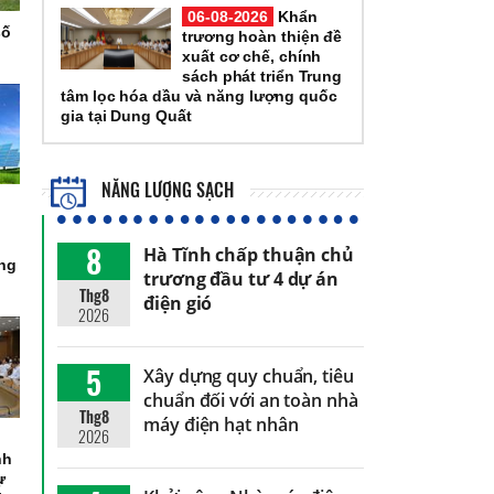
06-08-2026
Khẩn
số
trương hoàn thiện đề
xuất cơ chế, chính
sách phát triển Trung
tâm lọc hóa dầu và năng lượng quốc
gia tại Dung Quất
NĂNG LƯỢNG SẠCH
8
Hà Tĩnh chấp thuận chủ
òng
trương đầu tư 4 dự án
Thg8
điện gió
2026
5
Xây dựng quy chuẩn, tiêu
chuẩn đối với an toàn nhà
Thg8
máy điện hạt nhân
2026
nh
ự