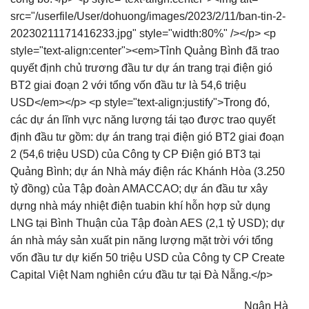
src="/userfile/User/dohuong/images/2023/2/11/ban-tin-2-
20230211171416233.jpg" style="width:80%" /></p> <p
style="text-align:center"><em>Tỉnh Quảng Bình đã trao
quyết định chủ trương đầu tư dự án trang trại điện gió
BT2 giai đoạn 2 với tổng vốn đầu tư là 54,6 triệu
USD</em></p> <p style="text-align:justify">Trong đó,
các dự án lĩnh vực năng lượng tái tạo được trao quyết
định đầu tư gồm: dự án trang trại điện gió BT2 giai đoạn
2 (54,6 triệu USD) của Công ty CP Điện gió BT3 tại
Quảng Bình; dự án Nhà máy điện rác Khánh Hòa (3.250
tỷ đồng) của Tập đoàn AMACCAO; dự án đầu tư xây
dựng nhà máy nhiệt điện tuabin khí hỗn hợp sử dụng
LNG tại Bình Thuận của Tập đoàn AES (2,1 tỷ USD); dự
án nhà máy sản xuất pin năng lượng mặt trời với tổng
vốn đầu tư dự kiến 50 triệu USD của Công ty CP Create
Capital Việt Nam nghiên cứu đầu tư tại Đà Nẵng.</p>
Ngân Hà