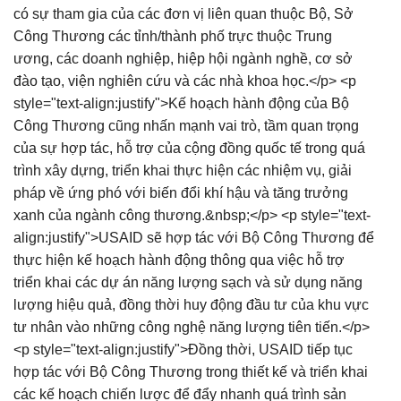
có sự tham gia của các đơn vị liên quan thuộc Bộ, Sở
Công Thương các tỉnh/thành phố trực thuộc Trung
ương, các doanh nghiệp, hiệp hội ngành nghề, cơ sở
đào tạo, viện nghiên cứu và các nhà khoa học.</p> <p
style="text-align:justify">Kế hoạch hành động của Bộ
Công Thương cũng nhấn mạnh vai trò, tầm quan trọng
của sự hợp tác, hỗ trợ của cộng đồng quốc tế trong quá
trình xây dựng, triển khai thực hiện các nhiệm vụ, giải
pháp về ứng phó với biến đổi khí hậu và tăng trưởng
xanh của ngành công thương.&nbsp;</p> <p style="text-
align:justify">USAID sẽ hợp tác với Bộ Công Thương để
thực hiện kế hoạch hành động thông qua việc hỗ trợ
triển khai các dự án năng lượng sạch và sử dụng năng
lượng hiệu quả, đồng thời huy động đầu tư của khu vực
tư nhân vào những công nghệ năng lượng tiên tiến.</p>
<p style="text-align:justify">Đồng thời, USAID tiếp tục
hợp tác với Bộ Công Thương trong thiết kế và triển khai
các kế hoạch chiến lược để đẩy nhanh quá trình sản