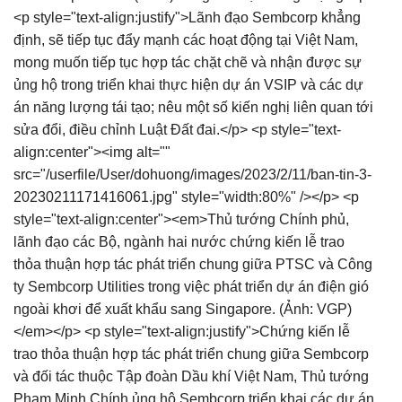
<p style="text-align:justify">Lãnh đạo Sembcorp khẳng
định, sẽ tiếp tục đẩy mạnh các hoạt động tại Việt Nam,
mong muốn tiếp tục hợp tác chặt chẽ và nhận được sự
ủng hộ trong triển khai thực hiện dự án VSIP và các dự
án năng lượng tái tạo; nêu một số kiến nghị liên quan tới
sửa đổi, điều chỉnh Luật Đất đai.</p> <p style="text-
align:center"><img alt=""
src="/userfile/User/dohuong/images/2023/2/11/ban-tin-3-
20230211171416061.jpg" style="width:80%" /></p> <p
style="text-align:center"><em>Thủ tướng Chính phủ,
lãnh đạo các Bộ, ngành hai nước chứng kiến lễ trao
thỏa thuận hợp tác phát triển chung giữa PTSC và Công
ty Sembcorp Utilities trong việc phát triển dự án điện gió
ngoài khơi để xuất khẩu sang Singapore. (Ảnh: VGP)
</em></p> <p style="text-align:justify">Chứng kiến lễ
trao thỏa thuận hợp tác phát triển chung giữa Sembcorp
và đối tác thuộc Tập đoàn Dầu khí Việt Nam, Thủ tướng
Phạm Minh Chính ủng hộ Sembcorp triển khai các dự án