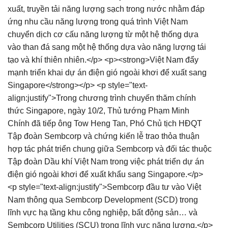
xuất, truyền tải năng lượng sạch trong nước nhằm đáp
ứng nhu cầu năng lượng trong quá trình Việt Nam
chuyển dịch cơ cấu năng lượng từ một hệ thống dựa
vào than đá sang một hệ thống dựa vào năng lượng tái
tạo và khí thiên nhiên.</p> <p><strong>Việt Nam đẩy
mạnh triển khai dự án điện gió ngoài khơi để xuất sang
Singapore</strong></p> <p style="text-
align:justify">Trong chương trình chuyến thăm chính
thức Singapore, ngày 10/2, Thủ tướng Phạm Minh
Chính đã tiếp ông Tow Heng Tan, Phó Chủ tịch HĐQT
Tập đoàn Sembcorp và chứng kiến lễ trao thỏa thuận
hợp tác phát triển chung giữa Sembcorp và đối tác thuộc
Tập đoàn Dầu khí Việt Nam trong việc phát triển dự án
điện gió ngoài khơi để xuất khẩu sang Singapore.</p>
<p style="text-align:justify">Sembcorp đầu tư vào Việt
Nam thông qua Sembcorp Development (SCD) trong
lĩnh vực hạ tầng khu công nghiệp, bất động sản… và
Sembcorp Utilities (SCU) trong lĩnh vực năng lượng.</p>