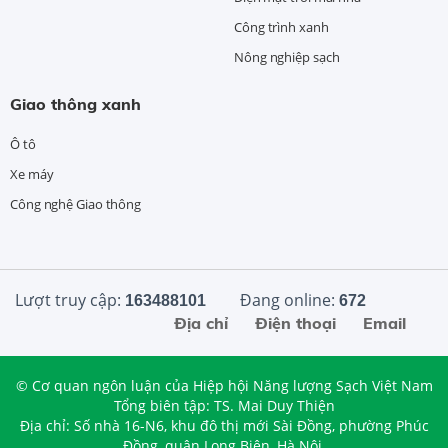
Công trình xanh
Nông nghiệp sạch
Giao thông xanh
Ô tô
Xe máy
Công nghệ Giao thông
Lượt truy cập:
Đang online:
163488101
672
Địa chỉ
Điện thoại
Email
© Cơ quan ngôn luận của Hiệp hội Năng lượng Sạch Việt Nam
Tổng biên tập: TS. Mai Duy Thiện
Địa chỉ: Số nhà 16-N6, khu đô thị mới Sài Đồng, phường Phúc
Đồng, quận Long Biên, Hà Nội.