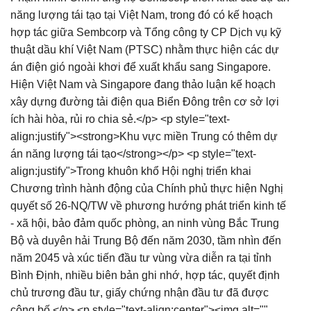
năng lượng tái tạo tại Việt Nam, trong đó có kế hoạch
hợp tác giữa Sembcorp và Tổng công ty CP Dịch vụ kỹ
thuật dầu khí Việt Nam (PTSC) nhằm thực hiện các dự
án điện gió ngoài khơi để xuất khẩu sang Singapore.
Hiện Việt Nam và Singapore đang thảo luận kế hoạch
xây dựng đường tải điện qua Biển Đông trên cơ sở lợi
ích hài hòa, rủi ro chia sẻ.</p> <p style="text-
align:justify"><strong>Khu vực miền Trung có thêm dự
án năng lượng tái tạo</strong></p> <p style="text-
align:justify">Trong khuôn khổ Hội nghị triển khai
Chương trình hành động của Chính phủ thực hiện Nghị
quyết số 26-NQ/TW về phương hướng phát triển kinh tế
- xã hội, bảo đảm quốc phòng, an ninh vùng Bắc Trung
Bộ và duyên hải Trung Bộ đến năm 2030, tầm nhìn đến
năm 2045 và xúc tiến đầu tư vùng vừa diễn ra tại tỉnh
Bình Định, nhiều biên bản ghi nhớ, hợp tác, quyết định
chủ trương đầu tư, giấy chứng nhận đầu tư đã được
công bố.</p> <p style="text-align:center"><img alt=""