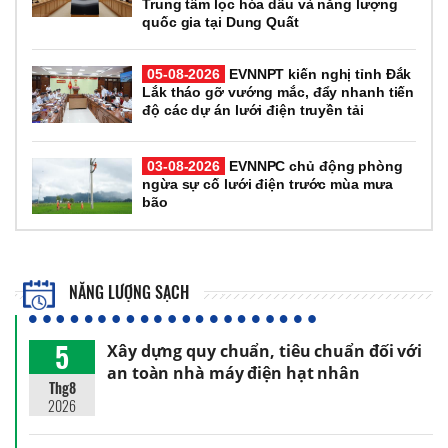
Trung tâm lọc hóa dầu và năng lượng
quốc gia tại Dung Quất
05-08-2026
EVNNPT kiến nghị tỉnh Đắk
Lắk tháo gỡ vướng mắc, đẩy nhanh tiến
độ các dự án lưới điện truyền tải
03-08-2026
EVNNPC chủ động phòng
ngừa sự cố lưới điện trước mùa mưa
bão
NĂNG LƯỢNG SẠCH
5
Xây dựng quy chuẩn, tiêu chuẩn đối với
an toàn nhà máy điện hạt nhân
Thg8
2026