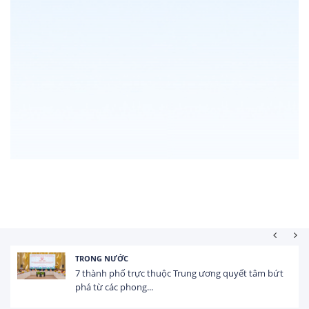
HOẠT ĐỘNG ĐẦU TƯ
Tổng vốn FDI đăng ký vào Việt Nam đạt gần 25 tỷ
USD trong 5 tháng...