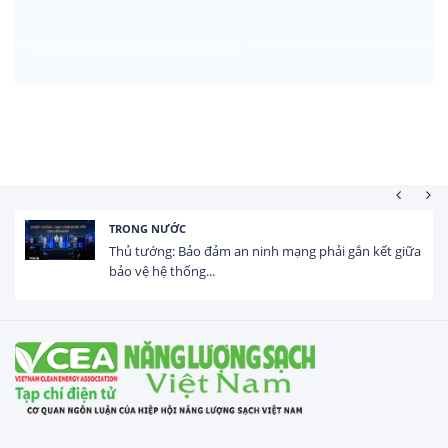
HOẠT ĐỘNG ĐẦU TƯ
Tổng vốn FDI đăng ký vào Việt Nam đạt gần 25 tỷ
USD trong 5 tháng...