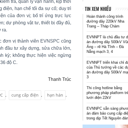
iểm tra, quản lý vận hành, kịp thời
TIN XEM NHIỀU
 điện, hạn chế tối đa sự cố; duy trì
ện của đơn vị; bố trí ứng trực lực
Hoàn thành công trình
đường dây 220kV Nha
; dự phòng vật tư, thiết bị đầy đủ,
Trang – Tháp Chàm
 ra.
EVNNPT là chủ đầu tư 
ác đơn vị thành viên EVNSPC cũng
án đường dây 500kV Vũ
Áng – rẽ Hà Tĩnh – Đà
ình đầu tư xây dựng, sửa chữa lớn,
Nẵng mạch 3, 4
nh kỳ; không thực hiện việc ngừng
 36 độ C.
EVNNPT triển khai chỉ đ
của Thủ tướng về các d
án đường dây 500kV m
3
Thanh Trúc
Thi công hotline bằng
phương pháp platform tr
PC
,
cung cấp điện
,
hạn hán
,
lưới điện 22kV
EVNNPC sẵn sàng phư
án đảm bảo cung cấp đi
trong dịp Tết Nguyên đá