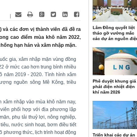
|
Lâm Đồng quyết liệt
và các đơn vị thành viên đã đề ra
tháo gỡ vướng mắc
trong cao điểm mùa khô năm 2022,
các dự án nguồn điệ
, chống hạn hán và xâm nhập mặn.
quốc gia, xâm nhập mặn vùng đồng
2 ở mức cao hơn trung bình nhiều
 năm 2019 - 2020. Tình hình xâm
Phê duyệt khung giá
ượng nguồn sông Mê Kông, triều
phát điện nhiệt điện
khí năm 2026
ặn xâm nhập vào mùa khô năm nay,
viên phối hợp với địa phương lập
ặn, phụ tải thuỷ lợi, nông nghiệp,
tiêu, nước sinh hoạt, bơm điều tiết
phương thức, lịch trình hoạt động
Triển khai các dự án