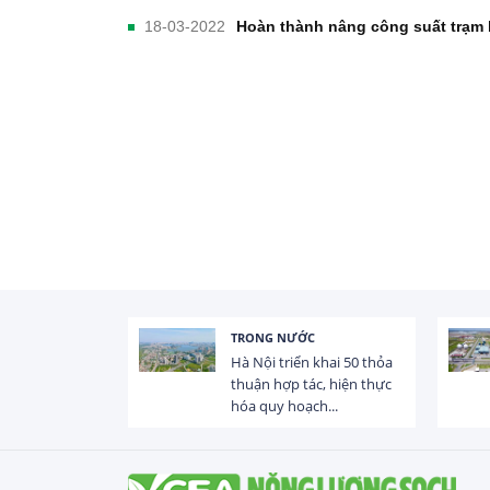
18-03-2022
Hoàn thành nâng công suất trạm
TRONG NƯỚC
 trị dòng chảy
Hà Nội triển khai 50 thỏa
hạ lưu 831 đập,
thuận hợp tác, hiện thực
hóa quy hoạch...