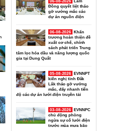
06-08-2026
Lâm
Đồng quyết liệt tháo
gỡ vướng mắc các
dự án nguồn điện
06-08-2026
Khẩn
n
trương hoàn thiện đề
xuất cơ chế, chính
sách phát triển Trung
tâm lọc hóa dầu và năng lượng quốc
gia tại Dung Quất
05-08-2026
EVNNPT
kiến nghị tỉnh Đắk
Lắk tháo gỡ vướng
mắc, đẩy nhanh tiến
độ các dự án lưới điện truyền tải
03-08-2026
EVNNPC
chủ động phòng
ngừa sự cố lưới điện
trước mùa mưa bão