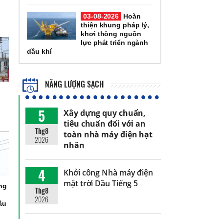
03-08-2026
Hoàn
thiện khung pháp lý,
khơi thông nguồn
lực phát triển ngành
dầu khí
NĂNG LƯỢNG SẠCH
5
Xây dựng quy chuẩn,
tiêu chuẩn đối với an
Thg8
toàn nhà máy điện hạt
2026
nhân
4
Khởi công Nhà máy điện
mặt trời Dầu Tiếng 5
ng
Thg8
2026
ầu