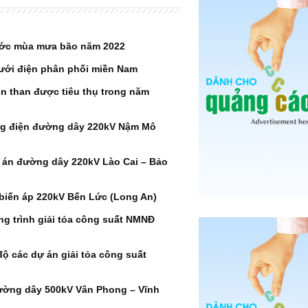
ước mùa mưa bão năm 2022
lưới điện phân phối miền Nam
ện than được tiêu thụ trong năm
ng điện đường dây 220kV Nậm Mô
án đường dây 220kV Lào Cai – Bảo
biến áp 220kV Bến Lức (Long An)
ng trình giải tỏa công suất NMNĐ
ộ các dự án giải tỏa công suất
đường dây 500kV Vân Phong – Vĩnh