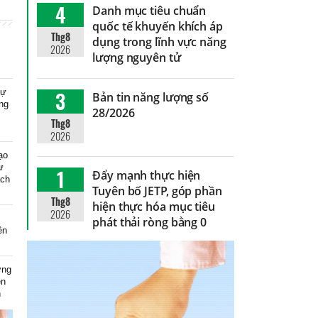
4
Danh mục tiêu chuẩn
quốc tế khuyến khích áp
Thg8
dụng trong lĩnh vực năng
2026
lượng nguyên tử
dự
3
Bản tin năng lượng số
ng
28/2026
Thg8
2026
ạo
ự
1
Đẩy mạnh thực hiện
ạch
Tuyên bố JETP, góp phần
Thg8
hiện thực hóa mục tiêu
2026
phát thải ròng bằng 0
ên
ơng
ện
n