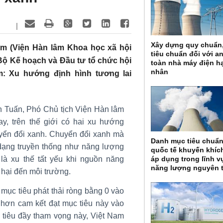
|
Xây dựng quy chuẩn
Nam (Viện Hàn lâm Khoa học xã hội
tiêu chuẩn đối với a
ộ Kế hoạch và Đầu tư tổ chức hội
toàn nhà máy điện h
nhân
m: Xu hướng định hình tương lai
h Tuấn, Phó Chủ tịch Viện Hàn lâm
y, trên thế giới có hai xu hướng
huyển đổi xanh. Chuyển đổi xanh mà
Danh mục tiêu chuẩ
 dạng truyền thống như năng lượng
quốc tế khuyến khíc
à xu thế tất yếu khi nguồn năng
áp dụng trong lĩnh v
năng lượng nguyên 
 hại đến môi trường.
mục tiêu phát thải ròng bằng 0 vào
n hơn cam kết đạt mục tiêu này vào
tiêu đầy tham vọng này, Việt Nam