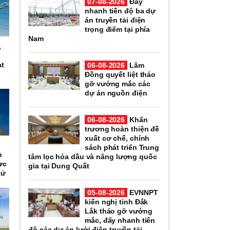
07-08-2026
Đẩy
nhanh tiến độ ba dự
án truyền tải điện
trọng điểm tại phía
Nam
,
n
ạt
06-08-2026
Lâm
Đồng quyết liệt tháo
gỡ vướng mắc các
dự án nguồn điện
06-08-2026
Khẩn
trương hoàn thiện đề
xuất cơ chế, chính
n
sách phát triển Trung
h
tâm lọc hóa dầu và năng lượng quốc
ực
gia tại Dung Quất
tử
05-08-2026
EVNNPT
kiến nghị tỉnh Đắk
Lắk tháo gỡ vướng
mắc, đẩy nhanh tiến
độ các dự án lưới điện truyền tải