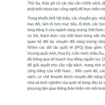
Thứ ba, tháo gỡ có các rào cản chính sách, 
phát triển khoa học công nghệ để thực hiện ch
Trong khuôn khổ hội thảo, các chuyên gia, nhà
trao đổi, làm rõ hơn mục tiêu, lộ trình, các 
ròng bằng 0 của ngành năng lượng Việt Nam 
cơ hội, thách thức của Việt Nam trong việc thự
quan hệ đối tác chuyển đổi năng lượng côn
Nhóm các đối tác quốc tế (IPG) (bao gồm: 
Vương quốc Anh, Hoa Kỳ, Liên minh châu Âu,
đã thông qua kế hoạch huy động nguồn lực 15
để giải quyết nhu cầu cấp bách, mang tính 
công bằng của Việt Nam… Bên cạnh đó, các 
sách, cơ chế khuyến khích chuyển đổi năng l
chia sẻ kinh nghiệm của quốc tế trong đầu tư 
phương tiện giao thông thân thiện với môi tr