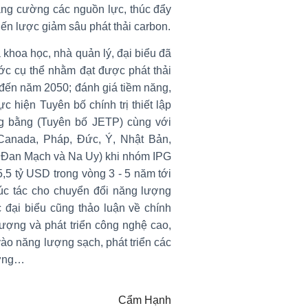
tăng cường các nguồn lực, thúc đẩy
iến lược giảm sâu phát thải carbon.
 khoa học, nhà quản lý, đại biểu đã
bước cụ thể nhằm đạt được phát thải
đến năm 2050; đánh giá tiềm năng,
c hiện Tuyên bố chính trị thiết lập
g bằng (Tuyên bố JETP) cùng với
Canada, Pháp, Đức, Ý, Nhật Bản,
 Đan Mạch và Na Uy) khi nhóm IPG
,5 tỷ USD trong vòng 3 - 5 năm tới
xúc tác cho chuyển đổi năng lượng
đại biểu cũng thảo luận về chính
ượng và phát triển công nghệ cao,
vào năng lượng sạch, phát triển các
ường…
Cẩm Hạnh