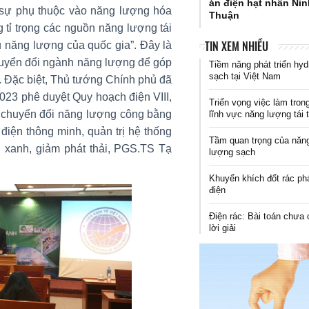
án điện hạt nhân Ni
sự phụ thuộc vào năng lượng hóa
Thuận
 tỉ trọng các nguồn năng lượng tái
TIN XEM NHIỀU
ụ năng lượng của quốc gia”. Đây là
chuyển đổi ngành năng lượng để góp
Tiềm năng phát triển hyd
sạch tại Việt Nam
. Đặc biệt, Thủ tướng Chính phủ đã
23 phê duyệt Quy hoạch điện VIII,
Triển vọng việc làm tron
ng chuyển đổi năng lượng công bằng
lĩnh vực năng lượng tái 
điện thông minh, quản trị hệ thống
Tầm quan trọng của năn
ổi xanh, giảm phát thải, PGS.TS Tạ
lượng sạch
Khuyến khích đốt rác ph
điện
Điện rác: Bài toán chưa 
lời giải