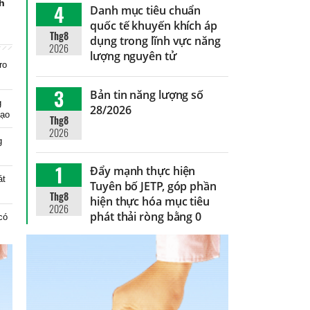
nh
4
Danh mục tiêu chuẩn
quốc tế khuyến khích áp
Thg8
dụng trong lĩnh vực năng
2026
lượng nguyên tử
ro
3
Bản tin năng lượng số
g
28/2026
tạo
Thg8
2026
g
1
Đẩy mạnh thực hiện
át
Tuyên bố JETP, góp phần
Thg8
hiện thực hóa mục tiêu
2026
phát thải ròng bằng 0
có