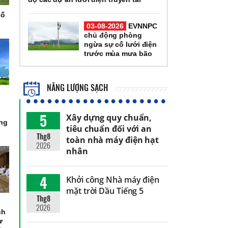
số
03-08-2026
EVNNPC
chủ động phòng
ngừa sự cố lưới điện
trước mùa mưa bão
NĂNG LƯỢNG SẠCH
5
Xây dựng quy chuẩn,
òng
tiêu chuẩn đối với an
Thg8
toàn nhà máy điện hạt
2026
nhân
4
Khởi công Nhà máy điện
mặt trời Dầu Tiếng 5
Thg8
2026
nh
ự