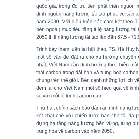
quốc gia, trong đó ưu tiên phát triển nguồn
định nguồn năng lượng tái tạo phục vụ sản xuấ
năm 2030. Với điều kiện các cam kết theo T
bên ngoài) mục tiêu tăng tỉ lệ năng lượng t
2050 tỉ lệ năng lượng tái tạo lên đến 67,5 - 71,
Trình bày tham luận tại hội thảo, TS. Hà Huy 
một số vấn đề đặt ra cho xu hướng chuyển 
nhất, Việt Nam cần định hướng thực hiện một 
thải carbon trong dài hạn và trung hoà carb
chung trên thế giới. Bên cạnh những lợi ích v
đem lại cho Việt Nam một số hiệu quả về kinh 
so với một lộ trình carbon cao.
Thứ hai, chính sách bảo đảm an ninh năng lư
kết chặt chẽ với chiến lược hạn chế tối đa 
dựng hạ tầng năng lượng bền vững, từng bướ
trung hòa về carbon vào năm 2050.