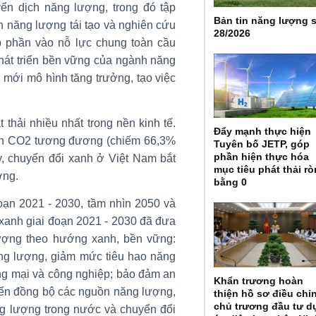
yển dịch năng lượng, trong đó tập
Bản tin năng lượng 
n năng lượng tái tạo và nghiên cứu
28/2026
 phần vào nỗ lực chung toàn cầu
phát triển bền vững của ngành năng
i mới mô hình tăng trưởng, tạo việc
thải nhiều nhất trong nền kinh tế.
Đẩy mạnh thực hiện
tấn CO2 tương đương (chiếm 66,3%
Tuyên bố JETP, góp
phần hiện thực hóa
ậy, chuyển đổi xanh ở Việt Nam bắt
mục tiêu phát thải r
ợng.
bằng 0
oạn 2021 - 2030, tầm nhìn 2050 và
xanh giai đoạn 2021 - 2030 đã đưa
ượng theo hướng xanh, bền vững:
ng lượng, giảm mức tiêu hao năng
ơng mại và công nghiệp; bảo đảm an
Khẩn trương hoàn
iển đồng bộ các nguồn năng lượng,
thiện hồ sơ điều chỉ
chủ trương đầu tư d
ng lượng trong nước và chuyển đổi