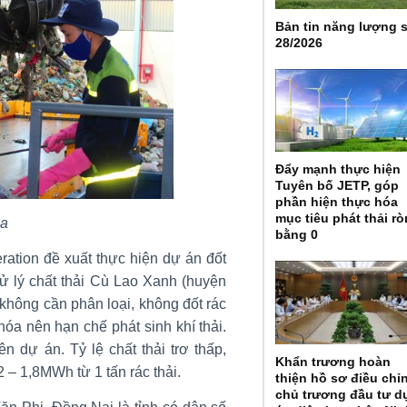
Bản tin năng lượng 
28/2026
Đẩy mạnh thực hiện
Tuyên bố JETP, góp
phần hiện thực hóa
mục tiêu phát thải r
ọa
bằng 0
ration đề xuất thực hiện dự án đốt
 xử lý chất thải Cù Lao Xanh (huyện
không cần phân loại, không đốt rác
óa nên hạn chế phát sinh khí thải.
n dự án. Tỷ lệ chất thải trơ thấp,
Khẩn trương hoàn
2 – 1,8MWh từ 1 tấn rác thải.
thiện hồ sơ điều chỉ
chủ trương đầu tư d