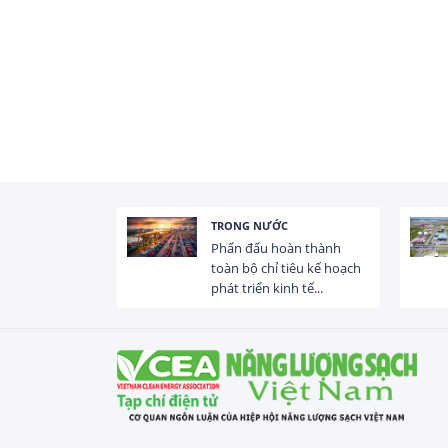
TRONG NƯỚC
 trị dòng chảy
Phấn đấu hoàn thành
hạ lưu 831 đập,
toàn bộ chỉ tiêu kế hoạch
phát triển kinh tế...