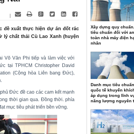
|
Xây dựng quy chuẩn
 đề xuất thực hiện dự án đốt rác
tiêu chuẩn đối với a
xử lý chất thải Cù Lao Xanh (huyện
toàn nhà máy điện h
nhân
 Võ Văn Phi tiếp và làm việc với
c tại TPHCM Christopher David
ation (Cộng hòa Liên bang Đức),
.
Danh mục tiêu chuẩ
quốc tế khuyến khíc
h phủ Đức đề cao các cam kết mạnh
áp dụng trong lĩnh v
ng thời gian qua. Đồng thời. phía
năng lượng nguyên 
t mục tiêu phát triển bền vững.