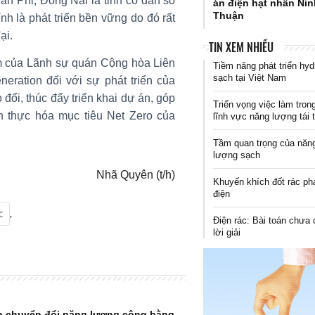
n Phi, Đồng Nai là tỉnh có dân số
án điện hạt nhân Ni
Thuận
nh là phát triển bền vững do đó rất
ại.
TIN XEM NHIỀU
m của Lãnh sự quán Cộng hòa Liên
Tiềm năng phát triển hyd
sạch tại Việt Nam
ration đối với sự phát triển của
o đổi, thúc đẩy triển khai dự án, góp
Triển vọng việc làm tron
n thực hóa mục tiêu Net Zero của
lĩnh vực năng lượng tái 
Tầm quan trọng của năn
lượng sạch
Nhã Quyên (t/h)
Khuyến khích đốt rác ph
điện
c
,
Điện rác: Bài toán chưa 
lời giải
ình chuyển đổi năng lượng công bằng