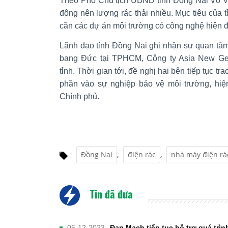
Theo Phó Chủ tịch UBND tỉnh Đồng Nai Võ Vă
đông nên lượng rác thải nhiều. Mục tiêu của tỉ
cần các dự án môi trường có công nghệ hiện đ
Lãnh đạo tỉnh Đồng Nai ghi nhận sự quan tâ
bang Đức tại TPHCM, Công ty Asia New Gene
tỉnh. Thời gian tới, đề nghị hai bên tiếp tục tra
phần vào sự nghiệp bảo vệ môi trường, hiệ
Chính phủ.
Đồng Nai
,
điện rác
,
nhà máy điện rá
:
Tin đã đưa
05-12-2023
Đan Mạch tiếp tục hỗ trợ quá tr