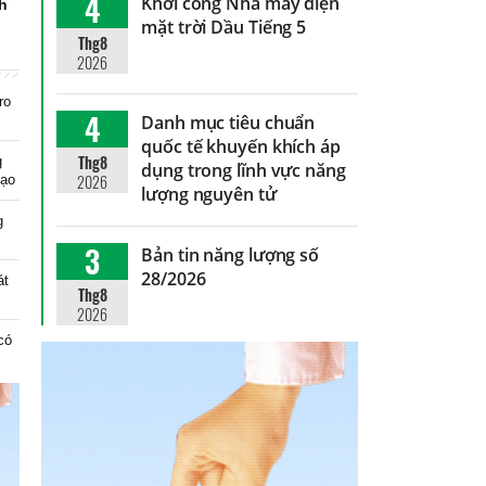
4
Khởi công Nhà máy điện
nh
mặt trời Dầu Tiếng 5
Thg8
2026
ro
4
Danh mục tiêu chuẩn
quốc tế khuyến khích áp
Thg8
g
dụng trong lĩnh vực năng
2026
tạo
lượng nguyên tử
g
3
Bản tin năng lượng số
28/2026
át
Thg8
2026
có