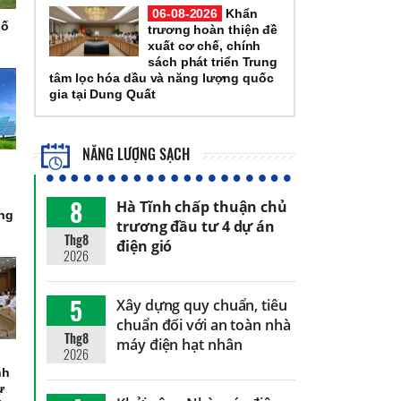
06-08-2026
Khẩn
số
trương hoàn thiện đề
xuất cơ chế, chính
sách phát triển Trung
tâm lọc hóa dầu và năng lượng quốc
gia tại Dung Quất
NĂNG LƯỢNG SẠCH
8
Hà Tĩnh chấp thuận chủ
òng
trương đầu tư 4 dự án
Thg8
điện gió
2026
5
Xây dựng quy chuẩn, tiêu
chuẩn đối với an toàn nhà
Thg8
máy điện hạt nhân
2026
nh
ự