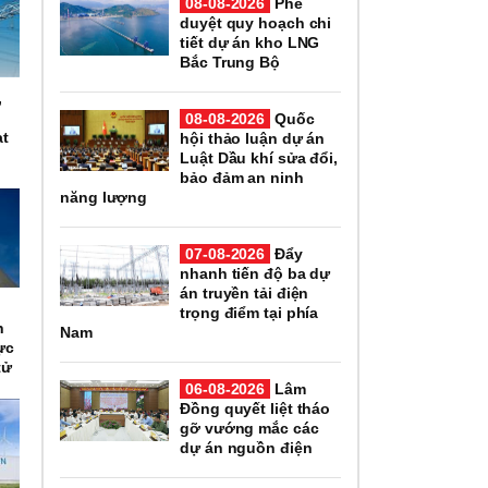
08-08-2026
Phê
duyệt quy hoạch chi
tiết dự án kho LNG
Bắc Trung Bộ
,
n
08-08-2026
Quốc
ạt
hội thảo luận dự án
Luật Dầu khí sửa đổi,
bảo đảm an ninh
năng lượng
07-08-2026
Đẩy
nhanh tiến độ ba dự
án truyền tải điện
n
trọng điểm tại phía
h
Nam
ực
tử
06-08-2026
Lâm
Đồng quyết liệt tháo
gỡ vướng mắc các
dự án nguồn điện