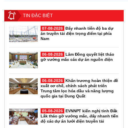
TIN ĐẶC BIỆT
07-08-2026
Đẩy nhanh tiến độ ba dự
án truyền tải điện trọng điểm tại phía
Nam
06-08-2026
Lâm Đồng quyết liệt tháo
gỡ vướng mắc các dự án nguồn điện
06-08-2026
Khẩn trương hoàn thiện đề
xuất cơ chế, chính sách phát triển
Trung tâm lọc hóa dầu và năng lượng
quốc gia tại Dung Quất
05-08-2026
EVNNPT kiến nghị tỉnh Đắk
Lắk tháo gỡ vướng mắc, đẩy nhanh tiến
độ các dự án lưới điện truyền tải