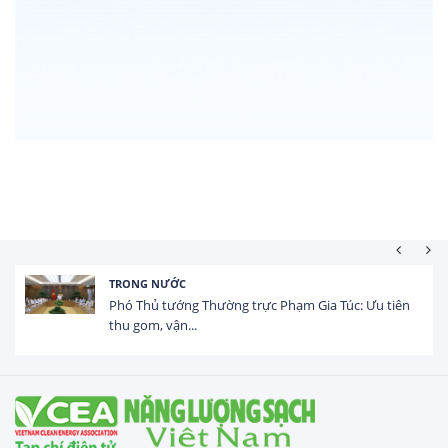
HOẠT ĐỘNG ĐẦU TƯ
Tổng vốn FDI đăng ký vào Việt Nam đạt gần 25 tỷ
USD trong 5 tháng...