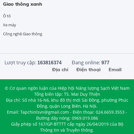
Giao thông xanh
Ô tô
Xe máy
Công nghệ Giao thông
Lượt truy cập:
Đang online:
163816374
977
Địa chỉ
Điện thoại
Email
© Cơ quan ngôn luận của Hiệp hội Năng lượng Sạch Việt Nam
Tổng biên tập: TS. Mai Duy Thiện
Địa chỉ: Số nhà 16-N6, khu đô thị mới Sài Đồng, phường Phúc
Đồng, quận Long Biên, Hà Nội.
Email: Tapchinlsvn@gmail.com - Điện thoại: 024.6659.3553 -
Đường dây nóng: 0969.019.086
Giấy phép số 167/GP-BTTTT cấp ngày 26/04/2019 của Bộ
Thông tin và Truyền thông.