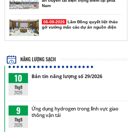
án truyền tải điện trọng điểm tại phía
Nam
06-08-2026
Lâm Đồng quyết liệt tháo
gỡ vướng mắc các dự án nguồn điện
NĂNG LƯỢNG SẠCH
10
Bản tin năng lượng số 29/2026
Thg8
2026
9
Ứng dụng hydrogen trong lĩnh vực giao
thông vận tải
Thg8
2026