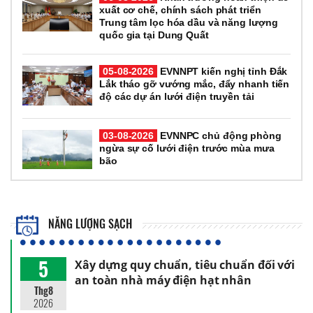
xuất cơ chế, chính sách phát triển
Trung tâm lọc hóa dầu và năng lượng
quốc gia tại Dung Quất
05-08-2026
EVNNPT kiến nghị tỉnh Đắk
Lắk tháo gỡ vướng mắc, đẩy nhanh tiến
độ các dự án lưới điện truyền tải
03-08-2026
EVNNPC chủ động phòng
ngừa sự cố lưới điện trước mùa mưa
bão
NĂNG LƯỢNG SẠCH
5
Xây dựng quy chuẩn, tiêu chuẩn đối với
an toàn nhà máy điện hạt nhân
Thg8
2026