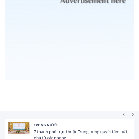
HOẠT ĐỘNG ĐẦU TƯ
Tổng vốn FDI đăng ký vào Việt Nam đạt gần 25 tỷ
USD trong 5 tháng...