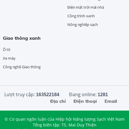
Điện mặt trời mái nhà
Công trình xanh
Nông nghiệp sạch
Giao thông xanh
Ô tô
Xe máy
Công nghệ Giao thông
Lượt truy cập:
Đang online:
163522184
1281
Địa chỉ
Điện thoại
Email
© Cơ quan ngôn luận của Hiệp hội Năng lượng Sạch Việt Nam
Tổng biên tập: TS. Mai Duy Thiện