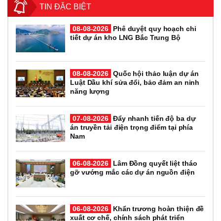
TIN ĐẶC BIỆT
08-08-2026
Phê duyệt quy hoạch chi
tiết dự án kho LNG Bắc Trung Bộ
08-08-2026
Quốc hội thảo luận dự án
Luật Dầu khí sửa đổi, bảo đảm an ninh
năng lượng
07-08-2026
Đẩy nhanh tiến độ ba dự
án truyền tải điện trọng điểm tại phía
Nam
06-08-2026
Lâm Đồng quyết liệt tháo
gỡ vướng mắc các dự án nguồn điện
06-08-2026
Khẩn trương hoàn thiện đề
xuất cơ chế, chính sách phát triển