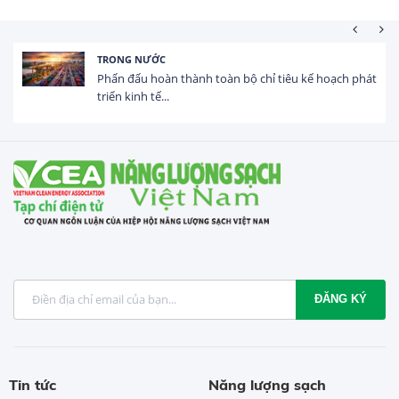
HOẠT ĐỘNG ĐẦU TƯ
ế hoạch phát
Tổng vốn FDI đăng ký vào Việt Nam đạt gầ
USD trong 5 tháng...
ĐĂNG KÝ
Tin tức
Năng lượng sạch