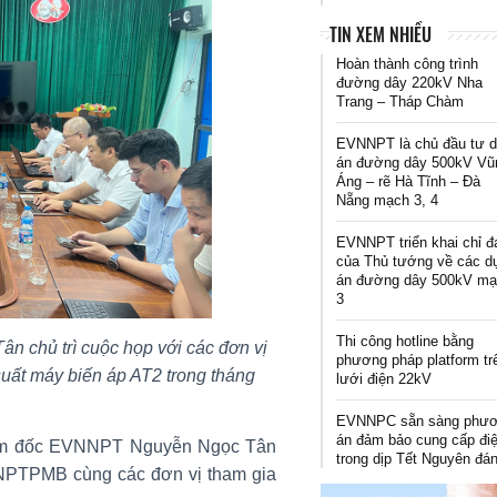
TIN XEM NHIỀU
Hoàn thành công trình
đường dây 220kV Nha
Trang – Tháp Chàm
EVNNPT là chủ đầu tư 
án đường dây 500kV Vũ
Áng – rẽ Hà Tĩnh – Đà
Nẵng mạch 3, 4
EVNNPT triển khai chỉ đ
của Thủ tướng về các d
án đường dây 500kV m
3
Thi công hotline bằng
chủ trì cuộc họp với các đơn vị
phương pháp platform tr
suất máy biến áp AT2 trong tháng
lưới điện 22kV
EVNNPC sẵn sàng phư
án đảm bảo cung cấp đi
giám đốc EVNNPT Nguyễn Ngọc Tân
trong dịp Tết Nguyên đá
 NPTPMB cùng các đơn vị tham gia