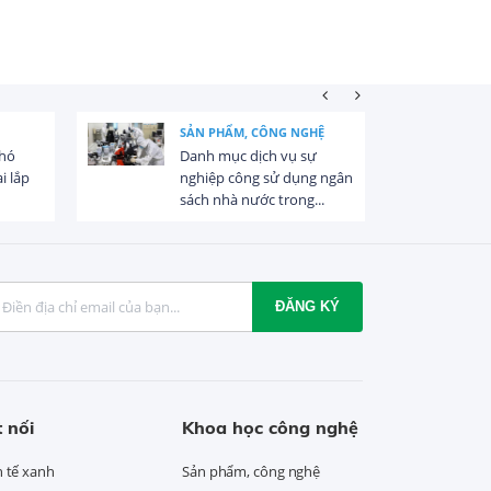
SẢN PHẨM, CÔNG NGHỆ
khó
Danh mục dịch vụ sự
i lắp
nghiệp công sử dụng ngân
sách nhà nước trong...
ĐĂNG KÝ
 nối
Khoa học công nghệ
h tế xanh
Sản phẩm, công nghệ