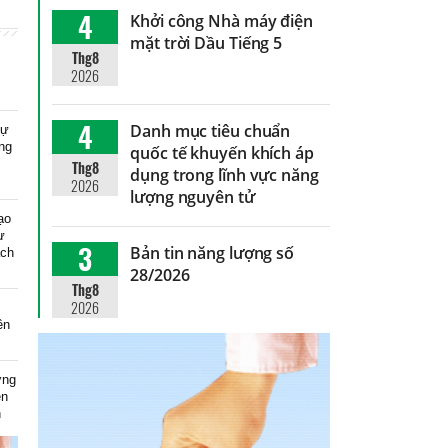
4
Khởi công Nhà máy điện
mặt trời Dầu Tiếng 5
Thg8
2026
4
Danh mục tiêu chuẩn
dự
ng
quốc tế khuyến khích áp
Thg8
dụng trong lĩnh vực năng
2026
lượng nguyên tử
ạo
ự
3
Bản tin năng lượng số
ạch
28/2026
Thg8
2026
ên
ơng
ện
n