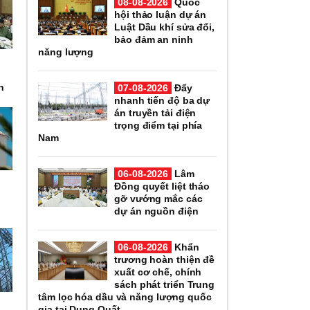
08-08-2026
Quốc
hội thảo luận dự án
Luật Dầu khí sửa đổi,
bảo đảm an ninh
năng lượng
n
07-08-2026
Đẩy
nhanh tiến độ ba dự
án truyền tải điện
trọng điểm tại phía
Nam
06-08-2026
Lâm
Đồng quyết liệt tháo
gỡ vướng mắc các
dự án nguồn điện
06-08-2026
Khẩn
trương hoàn thiện đề
xuất cơ chế, chính
sách phát triển Trung
tâm lọc hóa dầu và năng lượng quốc
gia tại Dung Quất