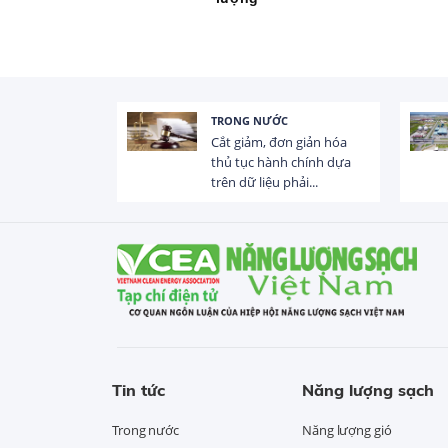
TRONG NƯỚC
 trị dòng chảy
Cắt giảm, đơn giản hóa
hạ lưu 831 đập,
thủ tục hành chính dựa
trên dữ liệu phải...
Tin tức
Năng lượng sạch
Trong nước
Năng lượng gió