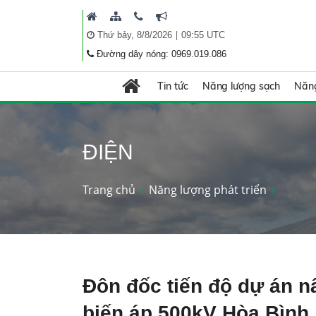
|
Thứ bảy, 8/8/2026
09:55 UTC
Đường dây nóng: 0969.019.086
Tin tức
Năng lượng sạch
Năng
ĐIỆN
Trang chủ
Năng lượng phát triển
Đôn đốc tiến độ dự án n
biến áp 500kV Hòa Bình