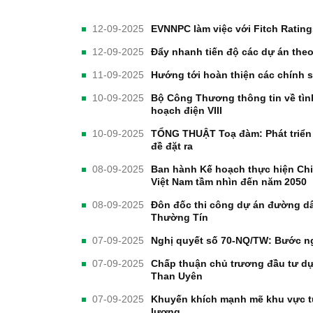
12-09-2025
EVNNPC làm việc với Fitch Rating
12-09-2025
Đẩy nhanh tiến độ các dự án theo
11-09-2025
Hướng tới hoàn thiện các chính s
10-09-2025
Bộ Công Thương thông tin về tình
hoạch điện VIII
10-09-2025
TỔNG THUẬT Toạ đàm: Phát triển
đề đặt ra
08-09-2025
Ban hành Kế hoạch thực hiện Chiế
Việt Nam tầm nhìn đến năm 2050
08-09-2025
Đôn đốc thi công dự án đường d
Thường Tín
07-09-2025
Nghị quyết số 70-NQ/TW: Bước n
07-09-2025
Chấp thuận chủ trương đầu tư d
Than Uyên
07-09-2025
Khuyến khích mạnh mẽ khu vực tư
lượng