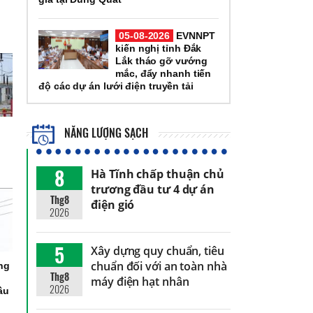
05-08-2026
EVNNPT
kiến nghị tỉnh Đắk
Lắk tháo gỡ vướng
mắc, đẩy nhanh tiến
độ các dự án lưới điện truyền tải
NĂNG LƯỢNG SẠCH
8
Hà Tĩnh chấp thuận chủ
trương đầu tư 4 dự án
Thg8
điện gió
2026
5
Xây dựng quy chuẩn, tiêu
chuẩn đối với an toàn nhà
ng
Thg8
máy điện hạt nhân
2026
ầu