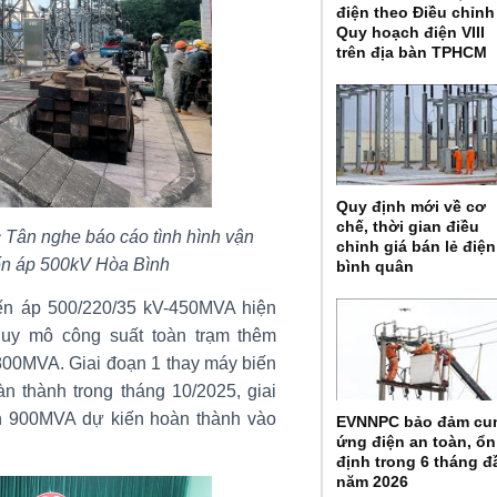
điện theo Điều chỉnh
Quy hoạch điện VIII
trên địa bàn TPHCM
Quy định mới về cơ
chế, thời gian điều
ân nghe báo cáo tình hình vận
chỉnh giá bán lẻ điện
ến áp 500kV Hòa Bình
bình quân
iến áp 500/220/35 kV-450MVA hiện
uy mô công suất toàn trạm thêm
800MVA. Giai đoạn 1 thay máy biến
 thành trong tháng 10/2025, giai
n 900MVA dự kiến hoàn thành vào
EVNNPC bảo đảm cu
ứng điện an toàn, ổn
định trong 6 tháng đ
năm 2026