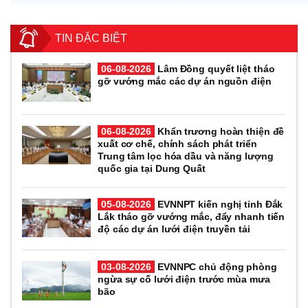
TIN ĐẶC BIỆT
06-08-2026
Lâm Đồng quyết liệt tháo
gỡ vướng mắc các dự án nguồn điện
06-08-2026
Khẩn trương hoàn thiện đề
xuất cơ chế, chính sách phát triển
Trung tâm lọc hóa dầu và năng lượng
quốc gia tại Dung Quất
05-08-2026
EVNNPT kiến nghị tỉnh Đắk
Lắk tháo gỡ vướng mắc, đẩy nhanh tiến
độ các dự án lưới điện truyền tải
03-08-2026
EVNNPC chủ động phòng
ngừa sự cố lưới điện trước mùa mưa
bão