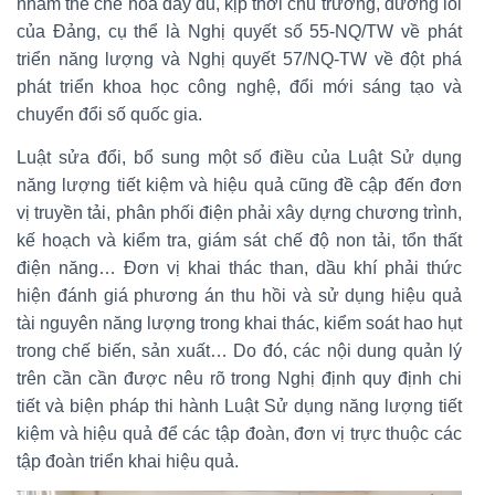
nhằm thể chế hóa đầy đủ, kịp thời chủ trương, đường lối
của Đảng, cụ thể là Nghị quyết số 55-NQ/TW về phát
triển năng lượng và Nghị quyết 57/NQ-TW về đột phá
phát triển khoa học công nghệ, đổi mới sáng tạo và
chuyển đổi số quốc gia.
Luật sửa đổi, bổ sung một số điều của Luật Sử dụng
năng lượng tiết kiệm và hiệu quả cũng đề cập đến đơn
vị truyền tải, phân phối điện phải xây dựng chương trình,
kế hoạch và kiểm tra, giám sát chế độ non tải, tổn thất
điện năng… Đơn vị khai thác than, dầu khí phải thức
hiện đánh giá phương án thu hồi và sử dụng hiệu quả
tài nguyên năng lượng trong khai thác, kiểm soát hao hụt
trong chế biến, sản xuất… Do đó, các nội dung quản lý
trên cần cần được nêu rõ trong Nghị định quy định chi
tiết và biện pháp thi hành Luật Sử dụng năng lượng tiết
kiệm và hiệu quả để các tập đoàn, đơn vị trực thuộc các
tập đoàn triển khai hiệu quả.