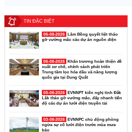
TIN ĐẶC BIỆT
06-08-2026
Lâm Đồng quyết liệt tháo
gỡ vướng mắc các dự án nguồn điện
06-08-2026
Khẩn trương hoàn thiện đề
xuất cơ chế, chính sách phát triển
Trung tâm lọc hóa dầu và năng lượng
quốc gia tại Dung Quất
05-08-2026
EVNNPT kiến nghị tỉnh Đắk
Lắk tháo gỡ vướng mắc, đẩy nhanh tiến
độ các dự án lưới điện truyền tải
03-08-2026
EVNNPC chủ động phòng
ngừa sự cố lưới điện trước mùa mưa
bão