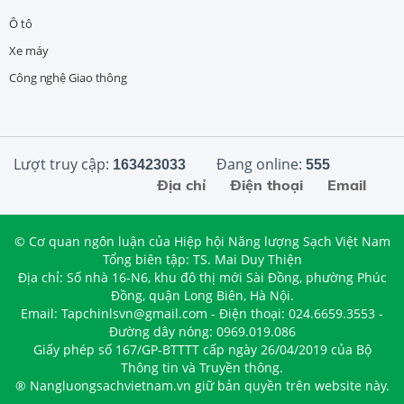
Ô tô
Xe máy
Công nghệ Giao thông
Lượt truy cập:
Đang online:
163423033
555
Địa chỉ
Điện thoại
Email
© Cơ quan ngôn luận của Hiệp hội Năng lượng Sạch Việt Nam
Tổng biên tập: TS. Mai Duy Thiện
Địa chỉ: Số nhà 16-N6, khu đô thị mới Sài Đồng, phường Phúc
Đồng, quận Long Biên, Hà Nội.
Email: Tapchinlsvn@gmail.com - Điện thoại: 024.6659.3553 -
Đường dây nóng: 0969.019.086
Giấy phép số 167/GP-BTTTT cấp ngày 26/04/2019 của Bộ
Thông tin và Truyền thông.
® Nangluongsachvietnam.vn giữ bản quyền trên website này.