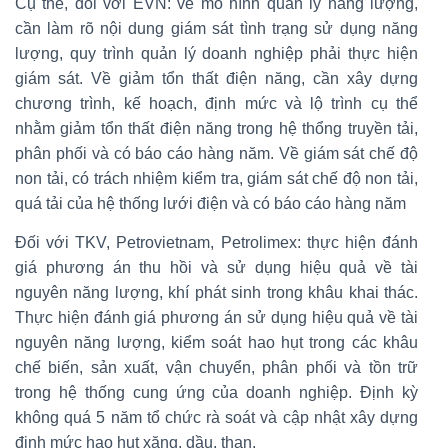
Cụ thể, đối với EVN: về mô hình quản lý năng lượng,
cần làm rõ nội dung giám sát tình trạng sử dụng năng
lượng, quy trình quản lý doanh nghiệp phải thực hiện
giám sát. Về giảm tổn thất điện năng, cần xây dựng
chương trình, kế hoạch, định mức và lộ trình cụ thể
nhằm giảm tổn thất điện năng trong hệ thổng truyền tải,
phân phối và có báo cáo hàng năm. Về giám sát chế độ
non tải, có trách nhiệm kiểm tra, giám sát chế độ non tải,
quá tải của hệ thống lưới điện và có báo cáo hàng năm
Đối với TKV, Petrovietnam, Petrolimex: thực hiện đánh
giá phương án thu hồi và sử dụng hiệu quả về tài
nguyên năng lượng, khí phát sinh trong khâu khai thác.
Thực hiện đánh giá phương án sử dụng hiệu quả về tài
nguyên năng lượng, kiểm soát hao hụt trong các khâu
chế biến, sản xuất, vận chuyển, phân phối và tồn trữ
trong hệ thống cung ứng của doanh nghiệp. Định kỳ
không quá 5 năm tổ chức rà soát và cập nhật xây dựng
định mức hao hụt xăng, dầu, than.