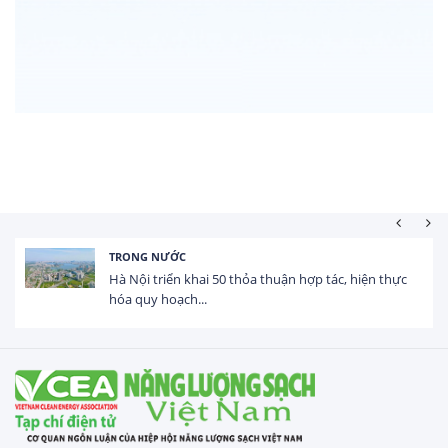
HOẠT ĐỘNG ĐẦU TƯ
Tổng vốn FDI đăng ký vào Việt Nam đạt gần 25 tỷ
USD trong 5 tháng...