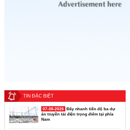
TIN ĐẶC BIỆT
07-08-2026
Đẩy nhanh tiến độ ba dự
án truyền tải điện trọng điểm tại phía
Nam