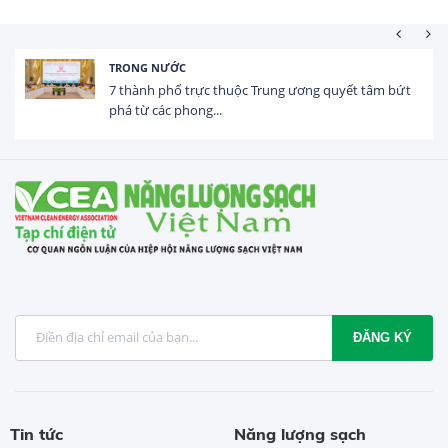
HOẠT ĐỘNG ĐẦU TƯ
Tổng vốn FDI đăng ký vào Việt Nam đạt gần 25 tỷ
USD trong 5 tháng...
ĐĂNG KÝ
Tin tức
Năng lượng sạch