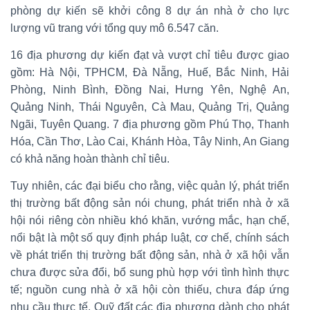
phòng dự kiến sẽ khởi công 8 dự án nhà ở cho lực
lượng vũ trang với tổng quy mô 6.547 căn.
16 địa phương dự kiến đạt và vượt chỉ tiêu được giao
gồm: Hà Nội, TPHCM, Đà Nẵng, Huế, Bắc Ninh, Hải
Phòng, Ninh Bình, Đồng Nai, Hưng Yên, Nghệ An,
Quảng Ninh, Thái Nguyên, Cà Mau, Quảng Trị, Quảng
Ngãi, Tuyên Quang. 7 địa phương gồm Phú Thọ, Thanh
Hóa, Cần Thơ, Lào Cai, Khánh Hòa, Tây Ninh, An Giang
có khả năng hoàn thành chỉ tiêu.
Tuy nhiên, các đại biểu cho rằng, việc quản lý, phát triển
thị trường bất động sản nói chung, phát triển nhà ở xã
hội nói riêng còn nhiều khó khăn, vướng mắc, hạn chế,
nổi bật là một số quy định pháp luật, cơ chế, chính sách
về phát triển thị trường bất động sản, nhà ở xã hội vẫn
chưa được sửa đổi, bổ sung phù hợp với tình hình thực
tế; nguồn cung nhà ở xã hội còn thiếu, chưa đáp ứng
nhu cầu thực tế. Quỹ đất các địa phương dành cho phát