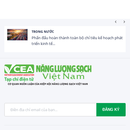
HOẠT ĐỘNG ĐẦU TƯ
Tổng vốn FDI đăng ký vào Việt Nam đạt gần 25 tỷ
USD trong 5 tháng...
ĐĂNG KÝ