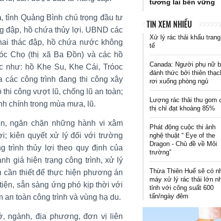
tương lai bền vững
ra, tỉnh Quảng Bình chú trọng đầu tư
TIN XEM NHIỀU
g đập, hồ chứa thủy lợi. UBND các
Xử lý rác thải khẩu trang
 khai thác đập, hồ chứa nước không
tế
óc Chọ (thị xã Ba Đồn) và các hồ
Canada: Người phụ nữ b
c như: hồ Khe Su, Khe Cái, Tróoc
đánh thức bởi thiên thạc
 các công trình đang thi công xây
rơi xuống phòng ngủ
thi công vượt lũ, chống lũ an toàn;
Lượng rác thải thu gom 
nh chính trong mùa mưa, lũ.
thị chỉ đạt khoảng 85%
ện, ngăn chặn những hành vi xâm
Phát động cuộc thi ảnh
i; kiên quyết xử lý đối với trường
nghệ thuật “ Eye of the
Dragon - Chủ đề về Môi
trình thủy lợi theo quy định của
trường”
h giá hiện trạng công trình, xử lý
Thừa Thiên Huế sẽ có n
ện cần thiết để thực hiện phương án
máy xử lý rác thải lớn n
tiện, sẵn sàng ứng phó kịp thời với
tỉnh với công suất 600
tấn/ngày đêm
 an toàn công trình và vùng hạ du.
 ngành, địa phương, đơn vị liên