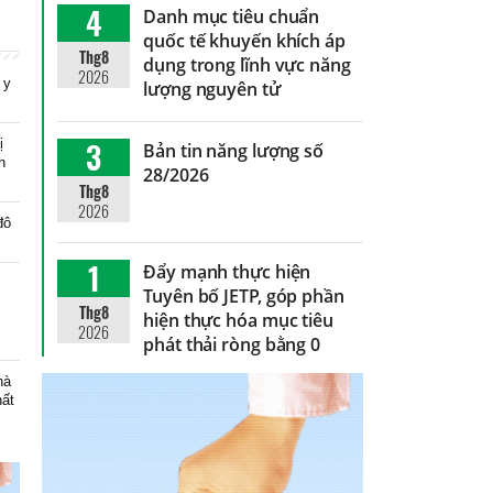
4
Danh mục tiêu chuẩn
quốc tế khuyến khích áp
Thg8
dụng trong lĩnh vực năng
2026
 y
lượng nguyên tử
3
ị
Bản tin năng lượng số
h
28/2026
Thg8
2026
đô
1
Đẩy mạnh thực hiện
Tuyên bố JETP, góp phần
Thg8
hiện thực hóa mục tiêu
2026
phát thải ròng bằng 0
hà
hất