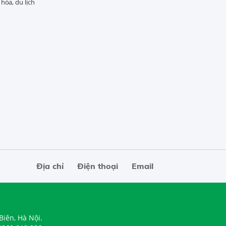
hóa, du lịch
Địa chỉ
Điện thoại
Email
Biên, Hà Nội.