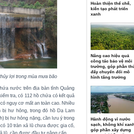
Hoàn thiện thể chế,
kiến tạo phát triển
xanh
Nâng cao hiệu quả
công tác bảo vệ môi
trường, góp phần th
đẩy chuyển đổi mô
thủy lợi trong mùa mưa bão
hình tăng trưởng
 chứa nước trên địa bàn tỉnh Quảng
iểm tra, có 112 hồ chứa có kết quả
 có nguy cơ mất an toàn cao. Nhiều
n bị hư hỏng, trong đó hồ Dạ Lam
) bị hư hỏng nặng, cần lưu ý trong
Hành động vì nước
sạch, không khí xan
có 10 tràn xả lũ chưa được gia cố,
góp phần xây dựng
 xả lũ, cần được đầu tư nâng cấp.