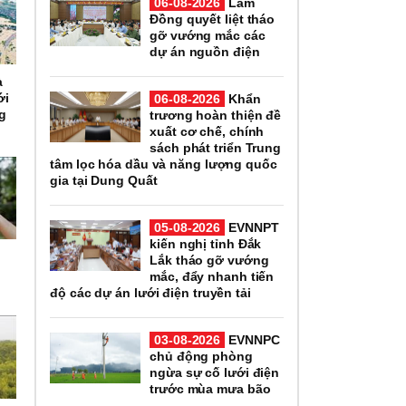
06-08-2026
Lâm
Đồng quyết liệt tháo
gỡ vướng mắc các
dự án nguồn điện
à
ới
06-08-2026
Khẩn
ng
trương hoàn thiện đề
xuất cơ chế, chính
sách phát triển Trung
tâm lọc hóa dầu và năng lượng quốc
gia tại Dung Quất
05-08-2026
EVNNPT
kiến nghị tỉnh Đắk
Lắk tháo gỡ vướng
mắc, đẩy nhanh tiến
độ các dự án lưới điện truyền tải
03-08-2026
EVNNPC
chủ động phòng
ngừa sự cố lưới điện
trước mùa mưa bão