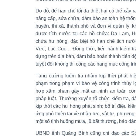
Do đó, để hạn chế tối đa thiệt hại có thể xảy 
nâng cấp, sửa chữa, đảm bảo an toàn hệ thốn
huyện, thị xã, thành phố và đơn vị quản lý,
được tích nước tại các hồ chứa: Dạ Lam, H
chứa hư hỏng, đặc biệt hồ hạn chế tích nướ
Vực, Lục Cục… Đồng thời, tiến hành kiểm tra
dựng trên địa bàn, đảm bảo hoàn thành tiến độ 
tuyệt đối không thi công các hạng mục công trì
Tăng cường kiểm tra nhằm kịp thời phát hi
phạm trong phạm vi bảo vệ công trình thủy lợ
hợp xâm phạm gây mất an ninh an toàn công 
pháp luật. Thường xuyên tổ chức kiểm tra, đán
kịp thời các hư hỏng phát sinh; bố trí điều ki
ứng phó thiên tai về nhân lực, vật tư, phương 
một số tình huống mưa, lũ bất thường, bảo đảm
UBND tỉnh Quảng Bình cũng chỉ đạo các Sở,