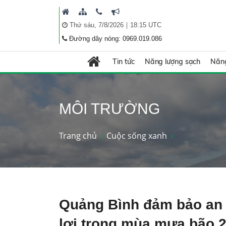
|
Thứ sáu, 7/8/2026
18:15 UTC
Đường dây nóng: 0969.019.086
Tin tức
Năng lượng sạch
Năng
MÔI TRƯỜNG
Trang chủ
Cuộc sống xanh
Quảng Bình đảm bảo an 
lợi trong mùa mưa bão 