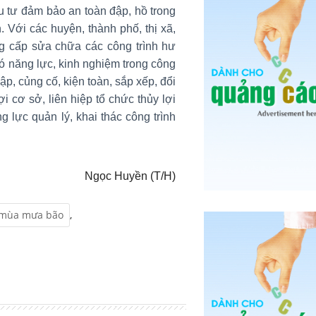
u tư đảm bảo an toàn đập, hồ trong
. Với các huyện, thành phố, thị xã,
âng cấp sửa chữa các công trình hư
ó năng lực, kinh nghiệm trong công
lập, củng cố, kiện toàn, sắp xếp, đổi
 cơ sở, liên hiệp tổ chức thủy lợi
 lực quản lý, khai thác công trình
Ngọc Huyền (T/H)
mùa mưa bão
,