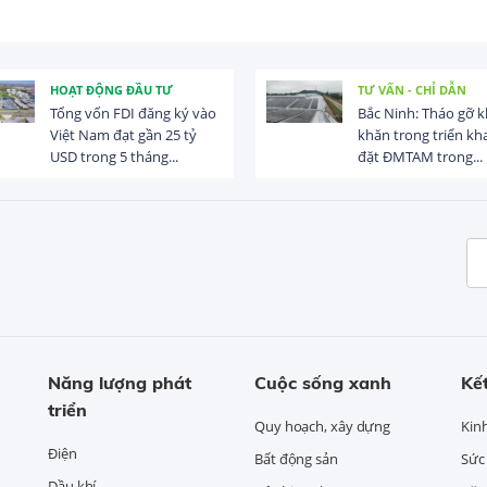
HOẠT ĐỘNG ĐẦU TƯ
TƯ VẤN - CHỈ DẪN
Tổng vốn FDI đăng ký vào
Bắc Ninh: Tháo gỡ 
Việt Nam đạt gần 25 tỷ
khăn trong triển kha
USD trong 5 tháng...
đặt ĐMTAM trong...
Năng lượng phát
Cuộc sống xanh
Kết
triển
Quy hoạch, xây dựng
Kin
Điện
Bất động sản
Sức
Dầu khí