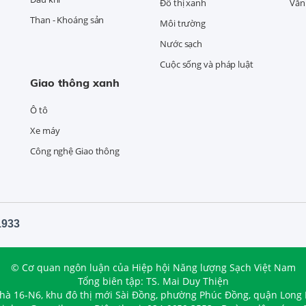
Đô thị xanh
Văn 
Than - Khoáng sản
Môi trường
Nước sạch
Cuộc sống và pháp luật
Giao thông xanh
Ô tô
Xe máy
Công nghệ Giao thông
1933
© Cơ quan ngôn luận của Hiệp hội Năng lượng Sạch Việt Nam
Tổng biên tập: TS. Mai Duy Thiện
nhà 16-N6, khu đô thị mới Sài Đồng, phường Phúc Đồng, quận Long 