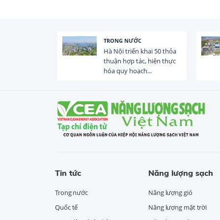
TRONG NƯỚC
 trị dòng chảy
Hà Nội triển khai 50 thỏa
hạ lưu 831 đập,
thuận hợp tác, hiện thực
hóa quy hoạch...
Tin tức
Năng lượng sạch
Trong nước
Năng lượng gió
Quốc tế
Năng lượng mặt trời