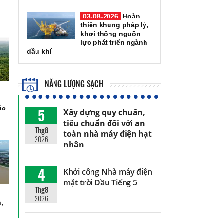
03-08-2026
Hoàn
thiện khung pháp lý,
khơi thông nguồn
lực phát triển ngành
dầu khí
NĂNG LƯỢNG SẠCH
úc
5
Xây dựng quy chuẩn,
tiêu chuẩn đối với an
Thg8
toàn nhà máy điện hạt
2026
nhân
4
Khởi công Nhà máy điện
mặt trời Dầu Tiếng 5
Thg8
2026
h,