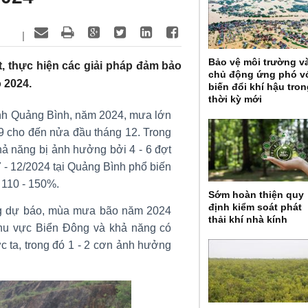
|
Bảo vệ môi trường v
t, thực hiện các giải pháp đảm bảo
chủ động ứng phó v
 2024.
biến đổi khí hậu tro
thời kỳ mới
ỉnh Quảng Bình, năm 2024, mưa lớn
 9 cho đến nửa đầu tháng 12. Trong
 năng bị ảnh hưởng bởi 4 - 6 đợt
 - 12/2024 tại Quảng Bình phổ biến
 110 - 150%.
Sớm hoàn thiện quy
định kiểm soát phát
ng dự báo, mùa mưa bão năm 2024
thải khí nhà kính
khu vực Biển Đông và khả năng có
c ta, trong đó 1 - 2 cơn ảnh hưởng