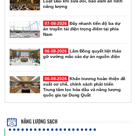
Luật Dầu khí sửa đổi, bảo đảm an ninh
năng lượng
07-08-2026
Đẩy nhanh tiến độ ba dự
án truyền tải điện trọng điểm tại phía
Nam
06-08-2026
Lâm Đồng quyết liệt tháo
gỡ vướng mắc các dự án nguồn điện
06-08-2026
Khẩn trương hoàn thiện đề
xuất cơ chế, chính sách phát triển
Trung tâm lọc hóa dầu và năng lượng
quốc gia tại Dung Quất
NĂNG LƯỢNG SẠCH