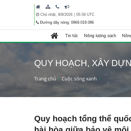
|
Chủ nhật, 9/8/2026
05:58 UTC
Đường dây nóng: 0969.019.086
Tin tức
Năng lượng sạch
Năng
QUY HOẠCH, XÂY DỰ
Trang chủ
Cuộc sống xanh
Quy hoạch tổng thể quốc
hài hòa giữa bảo vệ môi