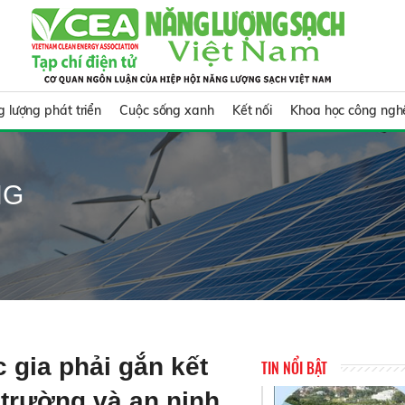
 lượng phát triển
Cuộc sống xanh
Kết nối
Khoa học công ngh
NG
 gia phải gắn kết
TIN NỔI BẬT
 trường và an ninh