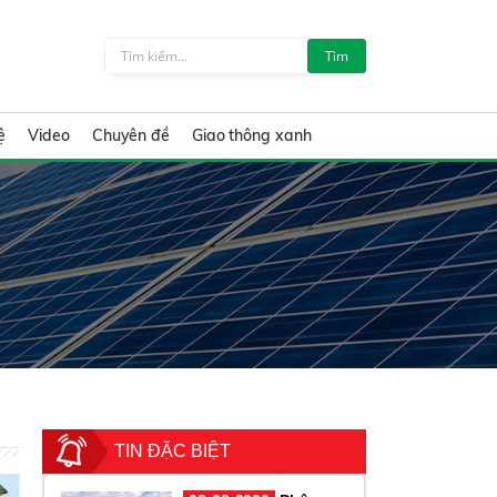
Tìm
ệ
Video
Chuyên đề
Giao thông xanh
TIN ĐẶC BIỆT