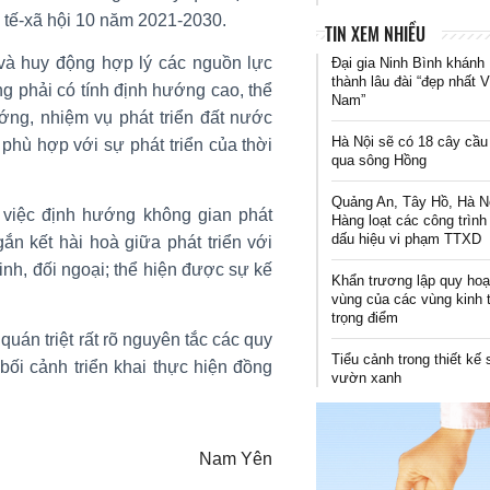
h tế-xã hội 10 năm 2021-2030.
TIN XEM NHIỀU
và huy động hợp lý các nguồn lực
Đại gia Ninh Bình khánh
thành lâu đài “đẹp nhất V
g phải có tính định hướng cao, thể
Nam”
ớng, nhiệm vụ phát triển đất nước
Hà Nội sẽ có 18 cây cầu
phù hợp với sự phát triển của thời
qua sông Hồng
Quảng An, Tây Hồ, Hà N
việc định hướng không gian phát
Hàng loạt các công trình
dấu hiệu vi phạm TTXD
gắn kết hài hoà giữa phát triển với
nh, đối ngoại; thể hiện được sự kế
Khẩn trương lập quy ho
vùng của các vùng kinh 
trọng điểm
án triệt rất rõ nguyên tắc các quy
Tiểu cảnh trong thiết kế
bối cảnh triển khai thực hiện đồng
vườn xanh
Nam Yên