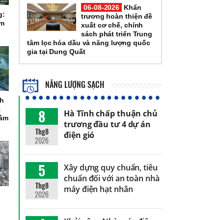
06-08-2026
Khẩn
g:
trương hoàn thiện đề
ầm
xuất cơ chế, chính
sách phát triển Trung
tâm lọc hóa dầu và năng lượng quốc
gia tại Dung Quất
NĂNG LƯỢNG SẠCH
ch
t
8
Hà Tĩnh chấp thuận chủ
tầm
trương đầu tư 4 dự án
Thg8
điện gió
2026
5
Xây dựng quy chuẩn, tiêu
chuẩn đối với an toàn nhà
Thg8
máy điện hạt nhân
2026