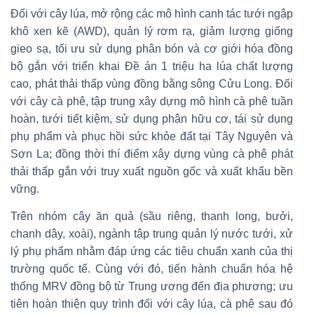
Đối với cây lúa, mở rộng các mô hình canh tác tưới ngập
khô xen kẽ (AWD), quản lý rơm rạ, giảm lượng giống
gieo sạ, tối ưu sử dụng phân bón và cơ giới hóa đồng
bộ gắn với triển khai Đề án 1 triệu ha lúa chất lượng
cao, phát thải thấp vùng đồng bằng sông Cửu Long. Đối
với cây cà phê, tập trung xây dựng mô hình cà phê tuần
hoàn, tưới tiết kiệm, sử dụng phân hữu cơ, tái sử dụng
phụ phẩm và phục hồi sức khỏe đất tại Tây Nguyên và
Sơn La; đồng thời thí điểm xây dựng vùng cà phê phát
thải thấp gắn với truy xuất nguồn gốc và xuất khẩu bền
vững.
Trên nhóm cây ăn quả (sầu riêng, thanh long, bưởi,
chanh dây, xoài), ngành tập trung quản lý nước tưới, xử
lý phụ phẩm nhằm đáp ứng các tiêu chuẩn xanh của thị
trường quốc tế. Cùng với đó, tiến hành chuẩn hóa hệ
thống MRV đồng bộ từ Trung ương đến địa phương; ưu
tiên hoàn thiện quy trình đối với cây lúa, cà phê sau đó