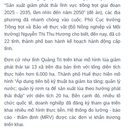
“Sản xuất giảm phát thải lĩnh vực trồng trọt giai đoạn
2025 - 2035, tầm nhìn đến năm 2050” (đề án), các địa
phương đã nhanh chóng vào cuộc. Phó Cục trưởng
Trồng trọt và Bảo vệ thực vật (Bộ Nông nghiệp và Môi
trường) Nguyễn Thị Thu Hương cho biết, đến nay, đã có
22 tỉnh, thành phố ban hành kế hoạch hành động cấp
tỉnh.
Đơn cử như tỉnh Quảng Trị triển khai mô hình lúa giảm
phát thải tại 13 xã trên địa bàn tỉnh với tổng diện tích
thực hiện hơn 6.000 ha. Thành phố Huế thực hiện mô
hình “Áp dụng tiến bộ kỹ thuật ba giảm ba tăng; quản lý
nước; quản lý rơm rạ để sản xuất lúa theo hướng phát
thải thấp” với diện tích 20 ha. Bên cạnh đó, nhiều tổ
chức quốc tế, doanh nghiệp đã đăng ký tham gia triển
khai nhiều mô hình thực tiễn. Hệ thống đo lường - báo
cáo - thẩm định (MRV) được các đơn vị khẩn trương
triển khai.