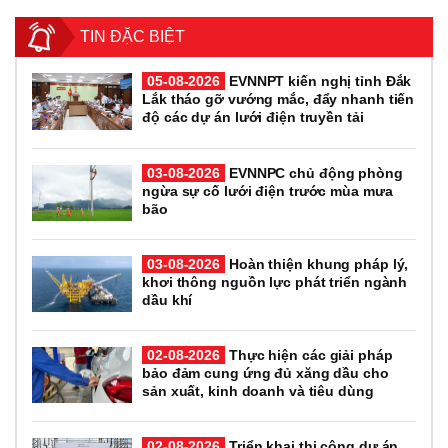
TIN ĐẶC BIỆT
05-08-2026
EVNNPT kiến nghị tỉnh Đắk
Lắk tháo gỡ vướng mắc, đẩy nhanh tiến
độ các dự án lưới điện truyền tải
03-08-2026
EVNNPC chủ động phòng
ngừa sự cố lưới điện trước mùa mưa
bão
03-08-2026
Hoàn thiện khung pháp lý,
khơi thông nguồn lực phát triển ngành
dầu khí
02-08-2026
Thực hiện các giải pháp
bảo đảm cung ứng đủ xăng dầu cho
sản xuất, kinh doanh và tiêu dùng
02-08-2026
Triển khai thi công dự án