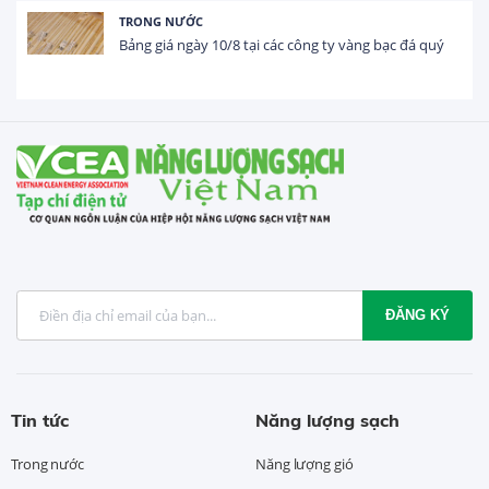
NƯỚC
HOẠT ĐỘNG
 ngày 10/8 tại các công ty vàng bạc đá quý
Tổng vốn F
USD trong 
ĐĂNG KÝ
Tin tức
Năng lượng sạch
Trong nước
Năng lượng gió