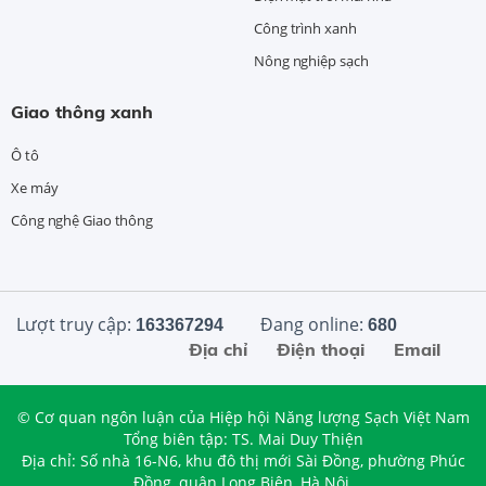
Công trình xanh
Nông nghiệp sạch
Giao thông xanh
Ô tô
Xe máy
Công nghệ Giao thông
Lượt truy cập:
Đang online:
163367294
680
Địa chỉ
Điện thoại
Email
© Cơ quan ngôn luận của Hiệp hội Năng lượng Sạch Việt Nam
Tổng biên tập: TS. Mai Duy Thiện
Địa chỉ: Số nhà 16-N6, khu đô thị mới Sài Đồng, phường Phúc
Đồng, quận Long Biên, Hà Nội.