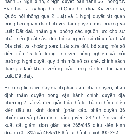
hành 17 Nghị định, 2 Nghị quyết; ban hành 66 Thông tư.
Đặc biệt tại kỳ họp thứ 10 Quốc hội khóa XV vừa qua,
Quốc hội thông qua 2 Luật và 1 Nghị quyết rất quan
trọng liên quan đến lĩnh vực tài nguyên, môi trường và
Luật Đất đai, nhằm giải phóng các nguồn lực cho sự
phát triển (Luật sửa đổi, bổ sung một số điều của Luật
Địa chất và khoáng sản; Luật sửa đổi, bổ sung một số
điều của 15 luật trong lĩnh vực nông nghiệp và môi
trường; Nghị quyết quy định một số cơ chế, chính sách
tháo gỡ khó khăn, vướng mắc trong tổ chức thi hành
Luật Đất đai).
Bộ cũng tích cực đẩy mạnh phân cấp, phân quyền, phân
định thẩm quyền trong vận hành chính quyền địa
phương 2 cấp và đơn giản hóa thủ tục hành chính, điều
kiện đầu tư, kinh doanh (phân cấp, phân quyền 36
nhiệm vụ và phân định thẩm quyền 232 nhiệm vụ; đề
xuất cắt giảm, đơn giản hoá 265/845 điều kiện kinh
doanh (31,3%) và 468/518 thủ tục hành chính (90,3%).