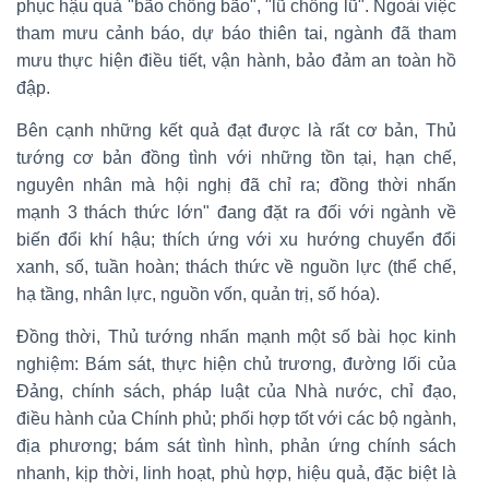
phục hậu quả "bão chồng bão", "lũ chồng lũ". Ngoài việc
tham mưu cảnh báo, dự báo thiên tai, ngành đã tham
mưu thực hiện điều tiết, vận hành, bảo đảm an toàn hồ
đập.
Bên cạnh những kết quả đạt được là rất cơ bản, Thủ
tướng cơ bản đồng tình với những tồn tại, hạn chế,
nguyên nhân mà hội nghị đã chỉ ra; đồng thời nhấn
mạnh 3 thách thức lớn" đang đặt ra đối với ngành về
biến đổi khí hậu; thích ứng với xu hướng chuyển đổi
xanh, số, tuần hoàn; thách thức về nguồn lực (thể chế,
hạ tầng, nhân lực, nguồn vốn, quản trị, số hóa).
Đồng thời, Thủ tướng nhấn mạnh một số bài học kinh
nghiệm: Bám sát, thực hiện chủ trương, đường lối của
Đảng, chính sách, pháp luật của Nhà nước, chỉ đạo,
điều hành của Chính phủ; phối hợp tốt với các bộ ngành,
địa phương; bám sát tình hình, phản ứng chính sách
nhanh, kịp thời, linh hoạt, phù hợp, hiệu quả, đặc biệt là