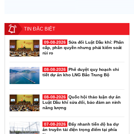
TIN ĐẶC BIỆT
09-08-2026
Sửa đổi Luật Dầu khí: Phân
cấp, phân quyền nhưng phải kiểm soát
rủi ro
08-08-2026
Phê duyệt quy hoạch chi
tiết dự án kho LNG Bắc Trung Bộ
08-08-2026
Quốc hội thảo luận dự án
Luật Dầu khí sửa đổi, bảo đảm an ninh
năng lượng
07-08-2026
Đẩy nhanh tiến độ ba dự
án truyền tải điện trọng điểm tại phía