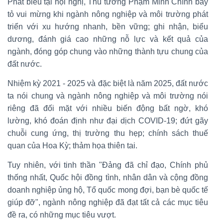
Phát biểu tại hội nghị, Thủ tướng Phạm Minh Chính bày
tỏ vui mừng khi ngành nông nghiệp và môi trường phát
triển với xu hướng nhanh, bền vững; ghi nhận, biểu
dương, đánh giá cao những nỗ lực và kết quả của
ngành, đóng góp chung vào những thành tựu chung của
đất nước.
Nhiệm kỳ 2021 - 2025 và đặc biệt là năm 2025, đất nước
ta nói chung và ngành nông nghiệp và môi trường nói
riêng đã đối mặt với nhiều biến động bất ngờ, khó
lường, khó đoán định như đại dịch COVID-19; đứt gãy
chuỗi cung ứng, thị trường thu hẹp; chính sách thuế
quan của Hoa Kỳ; thảm họa thiên tai.
Tuy nhiên, với tinh thần "Đảng đã chỉ đạo, Chính phủ
thống nhất, Quốc hội đồng tình, nhân dân và cộng đồng
doanh nghiệp ủng hộ, Tổ quốc mong đợi, bạn bè quốc tế
giúp đỡ", ngành nông nghiệp đã đạt tất cả các mục tiêu
đề ra, có những mục tiêu vượt.