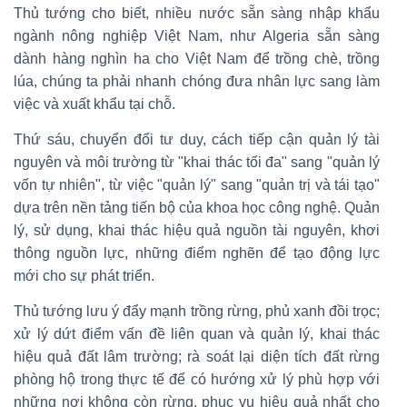
Thủ tướng cho biết, nhiều nước sẵn sàng nhập khẩu
ngành nông nghiệp Việt Nam, như Algeria sẵn sàng
dành hàng nghìn ha cho Việt Nam để trồng chè, trồng
lúa, chúng ta phải nhanh chóng đưa nhân lực sang làm
việc và xuất khẩu tại chỗ.
Thứ sáu, chuyển đổi tư duy, cách tiếp cận quản lý tài
nguyên và môi trường từ "khai thác tối đa" sang "quản lý
vốn tự nhiên", từ việc "quản lý" sang "quản trị và tái tạo"
dựa trên nền tảng tiến bộ của khoa học công nghệ. Quản
lý, sử dụng, khai thác hiệu quả nguồn tài nguyên, khơi
thông nguồn lực, những điểm nghẽn để tạo động lực
mới cho sự phát triển.
Thủ tướng lưu ý đẩy mạnh trồng rừng, phủ xanh đồi trọc;
xử lý dứt điểm vấn đề liên quan và quản lý, khai thác
hiệu quả đất lâm trường; rà soát lại diện tích đất rừng
phòng hộ trong thực tế để có hướng xử lý phù hợp với
những nơi không còn rừng, phục vụ hiệu quả nhất cho