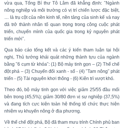
vừa qua, Tổng Bí thư Tô Lâm đã khẳng định: "Ngành
nông nghiệp và môi trường có vị trí chiến lược đặc biệt,
… là trụ cột của nền kinh tế, nền tảng của sinh kế và nay
đã trở thành nhân tố quan trọng trong công cuộc phát
triển, chuyển mình của quốc gia trong kỷ nguyên phát
triển mới".
Qua báo cáo tổng kết và các ý kiến tham luận tại hội
nghị, Thủ tướng khái quát những thành tựu của ngành
bằng "6 cụm từ khóa": (1) Bộ máy tinh gọn – (2) Thể chế
đột phá – (3) Chuyển đổi xanh - số - (4) "Tam nông" phát
triển - (5) Tài nguyên khơi thông - (6) Kiên trì vượt khó.
Theo đó, bộ máy tinh gọn với việc giảm 25/55 đầu mối
bên trong (45,5%); giảm 30/80 đơn vị sự nghiệp (37,5%)
và đang tích cực kiện toàn hệ thống tổ chức thực hiện
nhiệm vụ khuyến nông ở địa phương.
Về thể chế đột phá, Bộ đã tham mưu trình Chính phủ ban