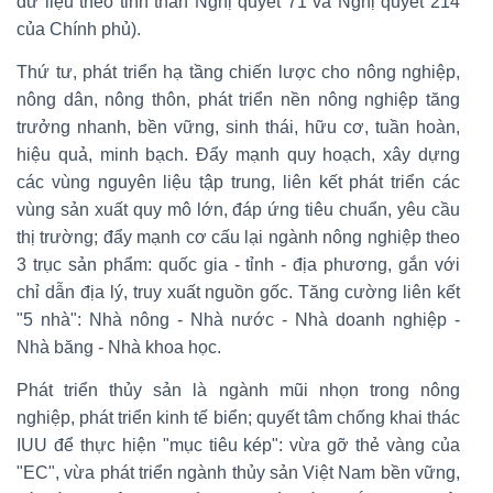
dữ liệu theo tinh thần Nghị quyết 71 và Nghị quyết 214
của Chính phủ).
Thứ tư, phát triển hạ tầng chiến lược cho nông nghiệp,
nông dân, nông thôn, phát triển nền nông nghiệp tăng
trưởng nhanh, bền vững, sinh thái, hữu cơ, tuần hoàn,
hiệu quả, minh bạch. Đẩy mạnh quy hoạch, xây dựng
các vùng nguyên liệu tập trung, liên kết phát triển các
vùng sản xuất quy mô lớn, đáp ứng tiêu chuẩn, yêu cầu
thị trường; đẩy mạnh cơ cấu lại ngành nông nghiệp theo
3 trục sản phẩm: quốc gia - tỉnh - địa phương, gắn với
chỉ dẫn địa lý, truy xuất nguồn gốc. Tăng cường liên kết
"5 nhà": Nhà nông - Nhà nước - Nhà doanh nghiệp -
Nhà băng - Nhà khoa học.
Phát triển thủy sản là ngành mũi nhọn trong nông
nghiệp, phát triển kinh tế biển; quyết tâm chống khai thác
IUU để thực hiện "mục tiêu kép": vừa gỡ thẻ vàng của
"EC", vừa phát triển ngành thủy sản Việt Nam bền vững,