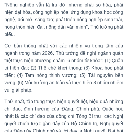
"Nông nghiệp vẫn là trụ đỡ, nhưng phải số hóa, phải
hiện đại hóa, công nghiệp hóa, ứng dụng khoa học công
nghệ, đổi mới sáng tạo; phát triển nông nghiệp sinh thái,
nông thôn hiện đại, nông dân văn minh", Thủ tướng phát
biểu.
Cơ bản thống nhất với các nhiệm vụ trọng tâm của
ngành trong năm 2026, Thủ tướng đề nghị ngành quán
triệt thực hiện phương châm "6 nhóm từ khóa": (1) Quản
trị hiện đại; (2) Thể chế khơi thông; (3) Khoa học phát
triển; (4) Tam nông thịnh vượng; (5) Tài nguyên bền
vững; (6) Môi trường an toàn và thực hiện 8 nhóm nhiệm
vụ, giải pháp.
Thứ nhất, tập trung thực hiện quyết liệt, hiệu quả những
chỉ đạo, định hướng của Đảng, Chính phủ, Quốc hội,
nhất là các chỉ đạo của đồng chí Tổng Bí thư, các Nghị
quyết chiến lược gần đây của Bộ Chính trị, Nghị quyết
của Đảng ủy Chính phủ và tới đây là Nghị quyết Đại hội