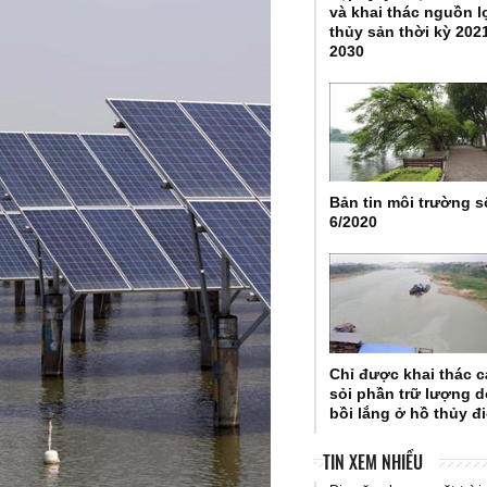
và khai thác nguồn l
thủy sản thời kỳ 2021
2030
Bản tin môi trường s
6/2020
Chỉ được khai thác c
sỏi phần trữ lượng 
bồi lắng ở hồ thủy đ
TIN XEM NHIỀU