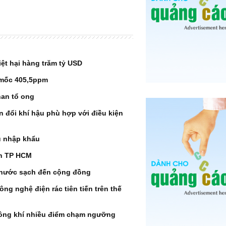
iệt hại hàng trăm tỷ USD
 mốc 405,5ppm
han tổ ong
n đổi khí hậu phù hợp với điều kiện
u nhập khẩu
ơn TP HCM
 nước sạch đến cộng đồng
ông nghệ điện rác tiên tiến trên thế
không khí nhiều điểm chạm ngưỡng