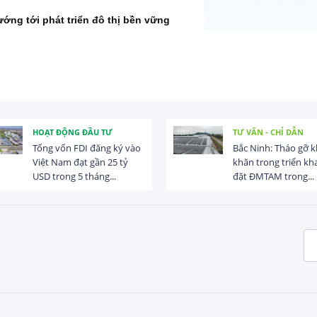
ướng tới phát triển đô thị bền vững
HOẠT ĐỘNG ĐẦU TƯ
TƯ VẤN - CHỈ DẪN
Tổng vốn FDI đăng ký vào
Bắc Ninh: Tháo gỡ 
Việt Nam đạt gần 25 tỷ
khăn trong triển kha
USD trong 5 tháng...
đặt ĐMTAM trong...