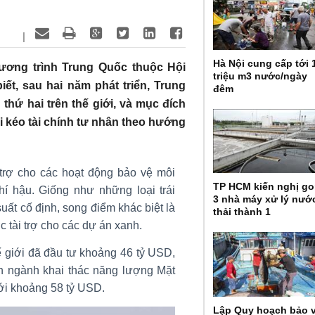
|
Hà Nội cung cấp tới 
ương trình Trung Quốc thuộc Hội
triệu m3 nước/ngày
ết, sau hai năm phát triển, Trung
đêm
 thứ hai trên thế giới, và mục đích
lôi kéo tài chính tư nhân theo hướng
 trợ cho các hoạt động bảo vệ môi
TP HCM kiến nghị g
hí hậu. Giống như những loại trái
3 nhà máy xử lý nướ
uất cố định, song điểm khác biệt là
thải thành 1
c tài trợ cho các dự án xanh.
hế giới đã đầu tư khoảng 46 tỷ USD,
ển ngành khai thác năng lượng Mặt
 tới khoảng 58 tỷ USD.
Lập Quy hoạch bảo 