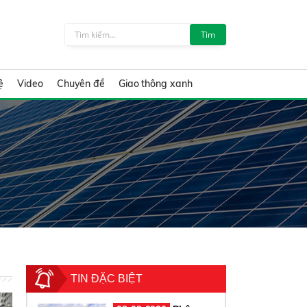
Tìm
ệ
Video
Chuyên đề
Giao thông xanh
TIN ĐẶC BIỆT