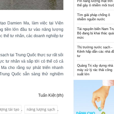
Pin năng lượng mặt trời
thể gây ô nhiễm môi trư
Tìm giải pháp chống ô
nhiễm nguồn nước
 tạo Damien Ma, làm việc tại Viện
Tài nguyên biển Nam Tr
ng tiền lớn đầu tư vào năng lượng
Bộ đang bị khai thác quá
c thể tư nhân, các doanh nghiệp tư
mức
Thị trường nước sạch -
Kênh hấp dẫn các nhà đ
ạch tại Trung Quốc thực sự rất sôi
tư
ực tư nhân và sắp tới có thể có cả
Quảng Trị xây dựng nhà
Ma cho rằng sự phát triển nhanh
máy xử lý rác thải công
o Trung Quốc sẵn sàng thử nghiệm
suất lớn
Tuấn Kiệt (t/h)
ợng tái tạo
,
năng lượng sạch
,