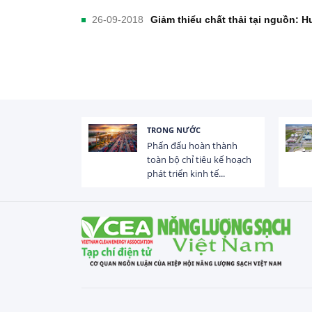
26-09-2018
Giảm thiểu chất thải tại nguồn: H
TRONG NƯỚC
 trị dòng chảy
Phấn đấu hoàn thành
hạ lưu 831 đập,
toàn bộ chỉ tiêu kế hoạch
phát triển kinh tế...