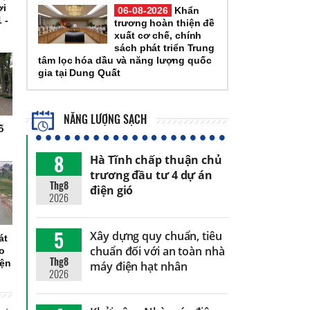
ợi
06-08-2026
Khẩn
 -
trương hoàn thiện đề
xuất cơ chế, chính
sách phát triển Trung
tâm lọc hóa dầu và năng lượng quốc
gia tại Dung Quất
NĂNG LƯỢNG SẠCH
ố
8
Hà Tĩnh chấp thuận chủ
trương đầu tư 4 dự án
Thg8
điện gió
2026
5
Xây dựng quy chuẩn, tiêu
át
chuẩn đối với an toàn nhà
do
Thg8
iện
máy điện hạt nhân
2026