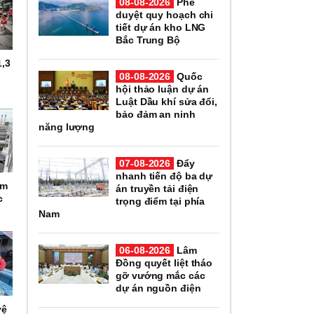
08-08-2026
Phê
duyệt quy hoạch chi
tiết dự án kho LNG
Bắc Trung Bộ
1,3
08-08-2026
Quốc
hội thảo luận dự án
Luật Dầu khí sửa đổi,
bảo đảm an ninh
năng lượng
07-08-2026
Đẩy
nhanh tiến độ ba dự
om
án truyền tải điện
c
trọng điểm tại phía
Nam
06-08-2026
Lâm
Đồng quyết liệt tháo
gỡ vướng mắc các
dự án nguồn điện
vệ