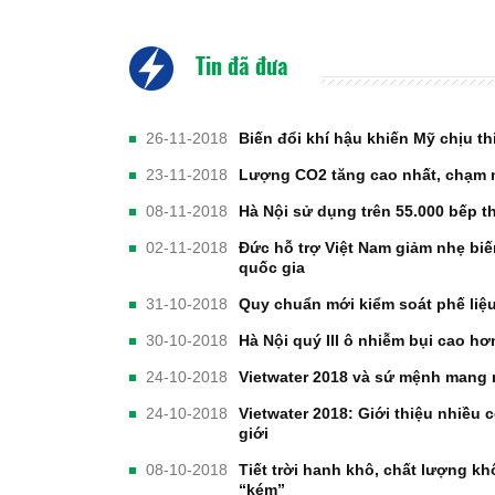
Tin đã đưa
26-11-2018
Biến đổi khí hậu khiến Mỹ chịu th
23-11-2018
Lượng CO2 tăng cao nhất, chạm
08-11-2018
Hà Nội sử dụng trên 55.000 bếp t
02-11-2018
Đức hỗ trợ Việt Nam giảm nhẹ biế
quốc gia
31-10-2018
Quy chuẩn mới kiểm soát phế liệ
30-10-2018
Hà Nội quý III ô nhiễm bụi cao h
24-10-2018
Vietwater 2018 và sứ mệnh mang
24-10-2018
Vietwater 2018: Giới thiệu nhiều c
giới
08-10-2018
Tiết trời hanh khô, chất lượng 
“kém”