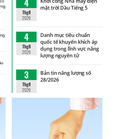
4
Khởi công Nhà máy điện
 có
ờng
mặt trời Dầu Tiếng 5
Thg8
2026
4
Danh mục tiêu chuẩn
ung
quốc tế khuyến khích áp
Thg8
dụng trong lĩnh vực năng
2026
lượng nguyên tử
ầu
3
Bản tin năng lượng số
28/2026
Thg8
2026