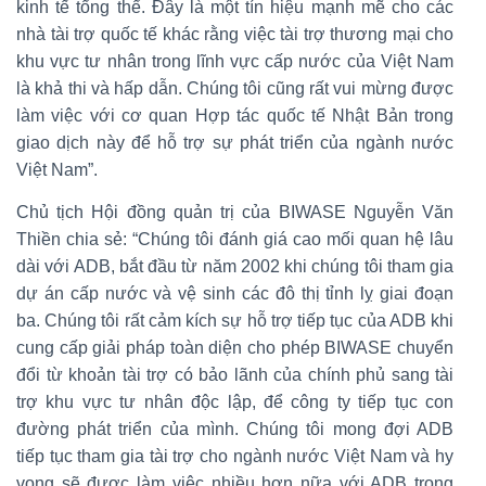
kinh tế tổng thể. Đây là một tín hiệu mạnh mẽ cho các
nhà tài trợ quốc tế khác rằng việc tài trợ thương mại cho
khu vực tư nhân trong lĩnh vực cấp nước của Việt Nam
là khả thi và hấp dẫn. Chúng tôi cũng rất vui mừng được
làm việc với cơ quan Hợp tác quốc tế Nhật Bản trong
giao dịch này để hỗ trợ sự phát triển của ngành nước
Việt Nam”.
Chủ tịch Hội đồng quản trị của BIWASE Nguyễn Văn
Thiền chia sẻ: “Chúng tôi đánh giá cao mối quan hệ lâu
dài với ADB, bắt đầu từ năm 2002 khi chúng tôi tham gia
dự án cấp nước và vệ sinh các đô thị tỉnh lỵ giai đoạn
ba. Chúng tôi rất cảm kích sự hỗ trợ tiếp tục của ADB khi
cung cấp giải pháp toàn diện cho phép BIWASE chuyển
đổi từ khoản tài trợ có bảo lãnh của chính phủ sang tài
trợ khu vực tư nhân độc lập, để công ty tiếp tục con
đường phát triển của mình. Chúng tôi mong đợi ADB
tiếp tục tham gia tài trợ cho ngành nước Việt Nam và hy
vọng sẽ được làm việc nhiều hơn nữa với ADB trong