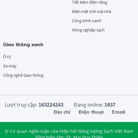
Tiết kiệm điện năng
Điện mặt trời mái nhà
Công trình xanh
Nông nghiệp sạch
Giao thông xanh
Ô tô
Xe máy
Công nghệ Giao thông
Lượt truy cập:
Đang online:
163224243
1937
Địa chỉ
Điện thoại
Email
© Cơ quan ngôn luận của Hiệp hội Năng lượng Sạch Việt Nam
Tổng biên tập: TS. Mai Duy Thiện