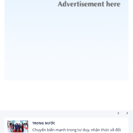
HOẠT ĐỘNG ĐẦU
ạnh trong tư duy, nhận thức về đối
Tổng vốn FDI đă