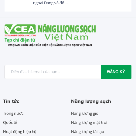
đối...
USD trong 5 thán
ĐĂNG KÝ
Tin tức
Năng lượng sạch
Trong nước
Năng lượng gió
Quốc tế
Năng lượng mặt trời
Hoạt động hiệp hội
Năng lượng tái tạo