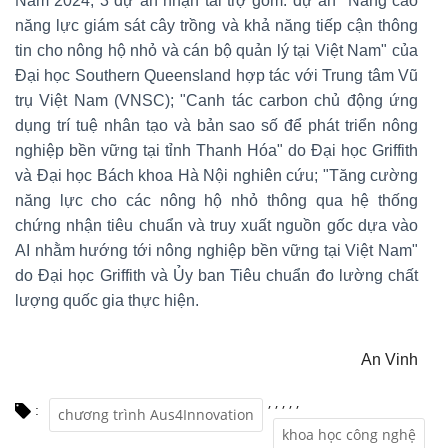
Năm 2024, 3 dự án nhận tài trợ gồm: dự án "Nâng cao
năng lực giám sát cây trồng và khả năng tiếp cận thông
tin cho nông hộ nhỏ và cán bộ quản lý tại Việt Nam" của
Đại học Southern Queensland hợp tác với Trung tâm Vũ
trụ Việt Nam (VNSC); "Canh tác carbon chủ động ứng
dụng trí tuệ nhân tạo và bản sao số để phát triển nông
nghiệp bền vững tại tỉnh Thanh Hóa" do Đại học Griffith
và Đại học Bách khoa Hà Nội nghiên cứu; "Tăng cường
năng lực cho các nông hộ nhỏ thông qua hệ thống
chứng nhận tiêu chuẩn và truy xuất nguồn gốc dựa vào
AI nhằm hướng tới nông nghiệp bền vững tại Việt Nam"
do Đại học Griffith và Ủy ban Tiêu chuẩn đo lường chất
lượng quốc gia thực hiện.
An Vinh
,
,
,
,
,
:
chương trình Aus4Innovation
khoa học công nghệ