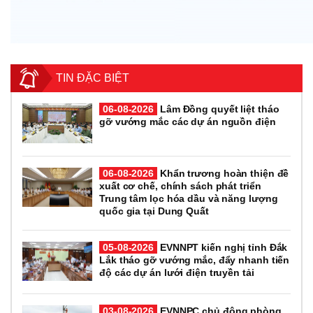
TIN ĐẶC BIỆT
06-08-2026
Lâm Đồng quyết liệt tháo
gỡ vướng mắc các dự án nguồn điện
06-08-2026
Khẩn trương hoàn thiện đề
xuất cơ chế, chính sách phát triển
Trung tâm lọc hóa dầu và năng lượng
quốc gia tại Dung Quất
05-08-2026
EVNNPT kiến nghị tỉnh Đắk
Lắk tháo gỡ vướng mắc, đẩy nhanh tiến
độ các dự án lưới điện truyền tải
03-08-2026
EVNNPC chủ động phòng