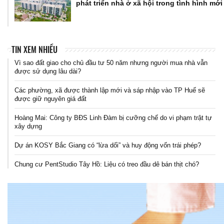
phát triển nhà ở xã hội trong tình hình mới
TIN XEM NHIỀU
Vì sao đất giao cho chủ đầu tư 50 năm nhưng người mua nhà vẫn
được sử dụng lâu dài?
Các phường, xã được thành lập mới và sáp nhập vào TP Huế sẽ
được giữ nguyên giá đất
Hoàng Mai: Công ty BĐS Linh Đàm bị cưỡng chế do vi phạm trật tự
xây dựng
Dự án KOSY Bắc Giang có “lừa dối” và huy động vốn trái phép?
Chung cư PentStudio Tây Hồ: Liệu có treo đầu dê bán thịt chó?