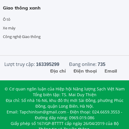
Giao thông xanh
Ô tô
Xe máy
Công nghệ Giao thông
Lượt truy cập:
Đang online:
163395299
735
Địa chỉ
Điện thoại
Email
© Cơ quan ngôn luận của Hiệp hội Năng lượng Sạch Việt Nam
Tổng biên tập: TS. Mai Duy Thiện
Địa chỉ: Số nhà 16-N6, khu đô thị mới Sài Đồng, phường Phúc
Đồng, quận Long Biên, Hà Nội.
Email: Tapchinlsvn@gmail.com - Điện thoại: 024.6659.3553 -
Đường dây nóng: 0969.019.086
Giấy phép số 167/GP-BTTTT cấp ngày 26/04/2019 của Bộ