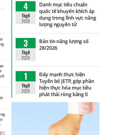
4
Danh mục tiêu chuẩn
quốc tế khuyến khích áp
Thg8
dụng trong lĩnh vực năng
2026
lượng nguyên tử
dự
3
Bản tin năng lượng số
ng
28/2026
Thg8
2026
ạo
ự
1
Đẩy mạnh thực hiện
ạch
Tuyên bố JETP, góp phần
Thg8
hiện thực hóa mục tiêu
2026
phát thải ròng bằng 0
ên
ơng
ện
n