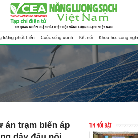
 lượng phát triển
Cuộc sống xanh
Kết nối
Khoa học công ngh
 án trạm biến áp
TIN NỔI BẬT
ng dây đấu nối