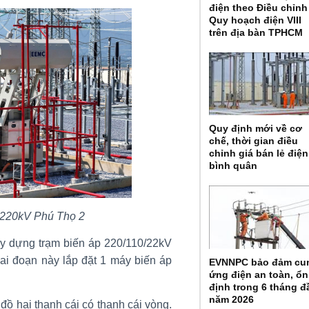
điện theo Điều chỉnh
Quy hoạch điện VIII
trên địa bàn TPHCM
Quy định mới về cơ
chế, thời gian điều
chỉnh giá bán lẻ điện
bình quân
p 220kV Phú Thọ 2
y dựng trạm biến áp 220/110/22kV
i đoạn này lắp đặt 1 máy biến áp
EVNNPC bảo đảm cu
ứng điện an toàn, ổn
định trong 6 tháng đ
năm 2026
đồ hai thanh cái có thanh cái vòng.