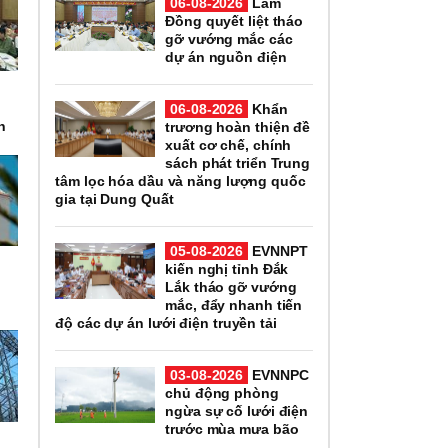
06-08-2026
Lâm
Đồng quyết liệt tháo
gỡ vướng mắc các
dự án nguồn điện
06-08-2026
Khẩn
n
trương hoàn thiện đề
xuất cơ chế, chính
sách phát triển Trung
tâm lọc hóa dầu và năng lượng quốc
gia tại Dung Quất
05-08-2026
EVNNPT
kiến nghị tỉnh Đắk
Lắk tháo gỡ vướng
mắc, đẩy nhanh tiến
độ các dự án lưới điện truyền tải
03-08-2026
EVNNPC
chủ động phòng
ngừa sự cố lưới điện
trước mùa mưa bão