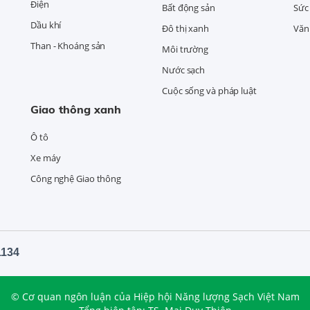
Điện
Bất động sản
Sức
Dầu khí
Đô thị xanh
Văn 
Than - Khoáng sản
Môi trường
Nước sạch
Cuộc sống và pháp luật
Giao thông xanh
Ô tô
Xe máy
Công nghệ Giao thông
1134
© Cơ quan ngôn luận của Hiệp hội Năng lượng Sạch Việt Nam