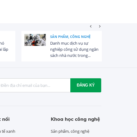
SẢN PHẨM, CÔNG NGHỆ
khó
Danh mục dịch vụ sự
i lắp
nghiệp công sử dụng ngân
sách nhà nước trong...
ĐĂNG KÝ
 nối
Khoa học công nghệ
h tế xanh
Sản phẩm, công nghệ