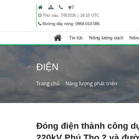
|
Thứ sáu, 7/8/2026
19:10 UTC
Đường dây nóng: 0969.019.086
Tin tức
Năng lượng sạch
Năng
ĐIỆN
Trang chủ
Năng lượng phát triển
Đóng điện thành công dự
220kV Phú Thọ 2 và đườ