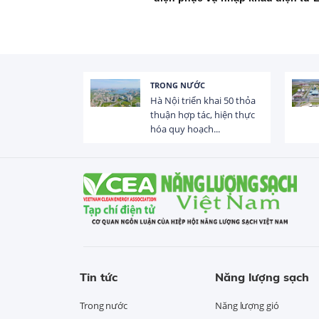
TRONG NƯỚC
 trị dòng chảy
Hà Nội triển khai 50 thỏa
hạ lưu 831 đập,
thuận hợp tác, hiện thực
hóa quy hoạch...
Tin tức
Năng lượng sạch
Trong nước
Năng lượng gió