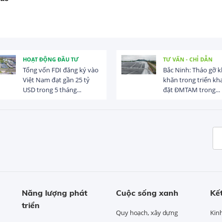
HOẠT ĐỘNG ĐẦU TƯ
TƯ VẤN - CHỈ DẪN
Tổng vốn FDI đăng ký vào
Bắc Ninh: Tháo gỡ 
Việt Nam đạt gần 25 tỷ
khăn trong triển kha
USD trong 5 tháng...
đặt ĐMTAM trong...
Năng lượng phát
Cuộc sống xanh
Kết
triển
Quy hoạch, xây dựng
Kin