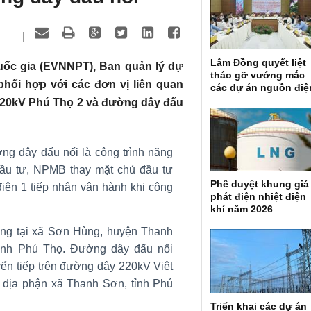
|
Lâm Đồng quyết liệt
Quốc gia (EVNNPT), Ban quản lý dự
tháo gỡ vướng mắc
hối hợp với các đơn vị liên quan
các dự án nguồn điệ
220kV Phú Thọ 2 và đường dây đấu
g dây đấu nối là công trình năng
ầu tư, NPMB thay mặt chủ đầu tư
Phê duyệt khung giá
điện 1 tiếp nhận vận hành khi công
phát điện nhiệt điện
khí năm 2026
ng tại xã Sơn Hùng, huyện Thanh
tỉnh Phú Thọ. Đường dây đấu nối
ển tiếp trên đường dây 220kV Việt
a địa phận xã Thanh Sơn, tỉnh Phú
Triển khai các dự án