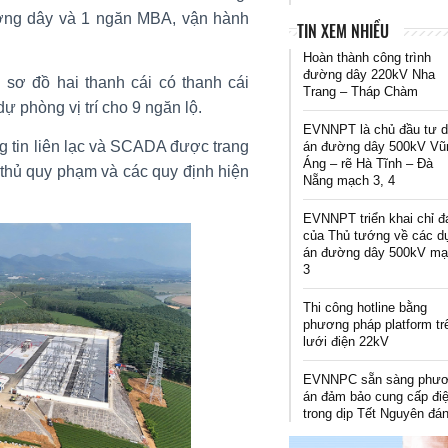
đường dây và 1 ngăn MBA, vận hành
TIN XEM NHIỀU
Hoàn thành công trình
đường dây 220kV Nha
 sơ đồ hai thanh cái có thanh cái
Trang – Tháp Chàm
dự phòng vị trí cho 9 ngăn lộ.
EVNNPT là chủ đầu tư 
g tin liên lạc và SCADA được trang
án đường dây 500kV Vũ
Áng – rẽ Hà Tĩnh – Đà
thủ quy phạm và các quy định hiện
Nẵng mạch 3, 4
EVNNPT triển khai chỉ đ
của Thủ tướng về các d
án đường dây 500kV m
3
Thi công hotline bằng
phương pháp platform tr
lưới điện 22kV
EVNNPC sẵn sàng phư
án đảm bảo cung cấp đi
trong dịp Tết Nguyên đá