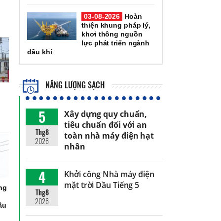
03-08-2026
Hoàn
thiện khung pháp lý,
khơi thông nguồn
lực phát triển ngành
dầu khí
NĂNG LƯỢNG SẠCH
5
Xây dựng quy chuẩn,
tiêu chuẩn đối với an
Thg8
toàn nhà máy điện hạt
2026
nhân
4
Khởi công Nhà máy điện
mặt trời Dầu Tiếng 5
ng
Thg8
2026
ầu