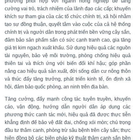
phương phối hợp với ngành nông nghiệp để tăng
cường vai trò, trách nhiệm của lãnh đạo các cấp; khuyến
khích sự tham gia của các tổ chức chính trị, xã hội nhằm
tạo sự đồng thuận, quyết tâm vào cuộc của cả hệ thống
chính trị và người dân trong phát triển bền vững cây sắn,
đảm bảo sản phẩm sắn có sức cạnh tranh cao, gia tăng
giá trị kim ngạch xuất khẩu. Sử dụng hiệu quả các nguồn
tài nguyên, bảo vệ môi trường, phòng chống hiệu quả
thiên tai và thích ứng với biến đổi khí hậu; góp phần
nâng cao hiệu quả sản xuất, đời sống dân cư nông thôn
và thúc đẩy tăng trưởng, phát triển kinh tế, ổn định xã
hội, đảm bảo quốc phòng, an ninh trên địa bàn.
Tăng cường, đẩy mạnh công tác tuyên truyền, khuyến
cáo, vận động, hướng dẫn người dân áp dụng các
phương thức canh tác mới, hiệu quả đã được thực tiễn
khẳng định để bảo vệ đất đai, chống xói mòn; chú trọng
đầu tư thâm canh, phòng trừ sâu bệnh trên cây sắn; thực
hiện đồng bộ các biện pháp kỹ thuật thâm canh sắn bền