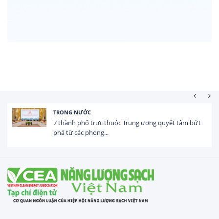
HOẠT ĐỘNG ĐẦU TƯ
Tổng vốn FDI đăng ký vào Việt Nam đạt gần 25 tỷ
USD trong 5 tháng...