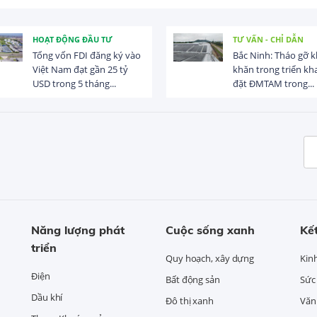
HOẠT ĐỘNG ĐẦU TƯ
TƯ VẤN - CHỈ DẪN
Tổng vốn FDI đăng ký vào
Bắc Ninh: Tháo gỡ 
Việt Nam đạt gần 25 tỷ
khăn trong triển kha
USD trong 5 tháng...
đặt ĐMTAM trong...
Năng lượng phát
Cuộc sống xanh
Kết
triển
Quy hoạch, xây dựng
Kin
Điện
Bất động sản
Sức
Dầu khí
Đô thị xanh
Văn 