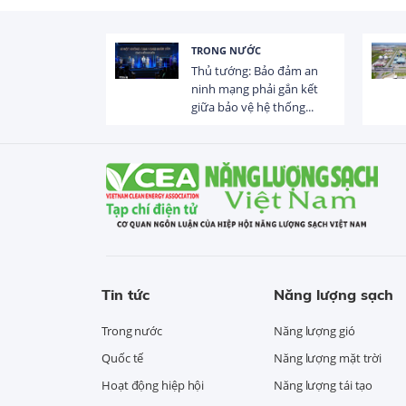
TRONG NƯỚC
 trị dòng chảy
Thủ tướng: Bảo đảm an
hạ lưu 831 đập,
ninh mạng phải gắn kết
giữa bảo vệ hệ thống...
Tin tức
Năng lượng sạch
Trong nước
Năng lượng gió
Quốc tế
Năng lượng mặt trời
Hoạt động hiệp hội
Năng lượng tái tạo