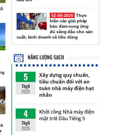
số
02-08-2026
Thực
hiện các giải pháp
bảo đảm cung ứng
đủ xăng dầu cho sản
xuất, kinh doanh và tiêu dùng
NĂNG LƯỢNG SẠCH
òng
5
Xây dựng quy chuẩn,
tiêu chuẩn đối với an
Thg8
toàn nhà máy điện hạt
2026
nhân
4
Khởi công Nhà máy điện
mặt trời Dầu Tiếng 5
Thg8
nh
2026
ự