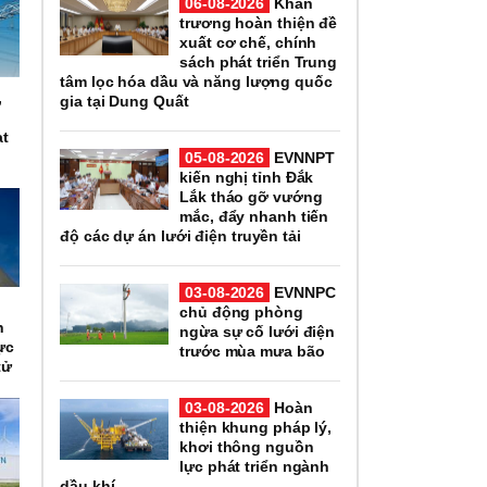
06-08-2026
Khẩn
trương hoàn thiện đề
xuất cơ chế, chính
sách phát triển Trung
tâm lọc hóa dầu và năng lượng quốc
,
gia tại Dung Quất
n
ạt
05-08-2026
EVNNPT
kiến nghị tỉnh Đắk
Lắk tháo gỡ vướng
mắc, đẩy nhanh tiến
độ các dự án lưới điện truyền tải
03-08-2026
EVNNPC
n
chủ động phòng
h
ngừa sự cố lưới điện
ực
trước mùa mưa bão
tử
03-08-2026
Hoàn
thiện khung pháp lý,
khơi thông nguồn
lực phát triển ngành
dầu khí