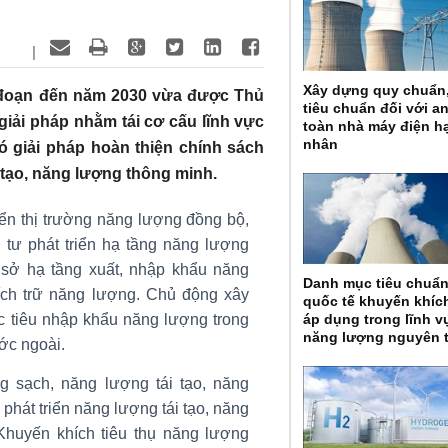
|
Xây dựng quy chuẩn
i đoạn đến năm 2030 vừa được Thủ
tiêu chuẩn đối với a
iải pháp nhằm tái cơ cấu lĩnh vực
toàn nhà máy điện h
nhân
có giải pháp hoàn thiện chính sách
 tạo, năng lượng thông minh.
iển thị trường năng lượng đồng bộ,
u tư phát triển hạ tầng năng lượng
ơ sở hạ tầng xuất, nhập khẩu năng
Danh mục tiêu chuẩ
tích trữ năng lượng. Chủ động xây
quốc tế khuyến khíc
c tiêu nhập khẩu năng lượng trong
áp dụng trong lĩnh v
năng lượng nguyên 
ớc ngoài.
g sạch, năng lượng tái tạo, năng
phát triển năng lượng tái tạo, năng
huyến khích tiêu thụ năng lượng