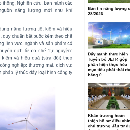
iao thông. Nghiên cứu, ban hành các
Bản tin năng lượng 
 nguồn năng lượng mới như khí
28/2026
dụng năng lượng tiết kiệm và hiệu
n, quy chuẩn bắt buộc kèm theo chế
ng lĩnh vực, ngành và sản phẩm có
uyển dịch từ cơ chế “tự nguyện”
Đẩy mạnh thực hiện
 kiệm và hiệu quả (sửa đổi) theo
Tuyên bố JETP, góp
phần hiện thực hóa
công nghiệp; thương mại, dịch vụ;
mục tiêu phát thải r
 pháp lý thúc đẩy loại hình công ty
bằng 0
Khẩn trương hoàn
thiện hồ sơ điều chỉ
chủ trương đầu tư d