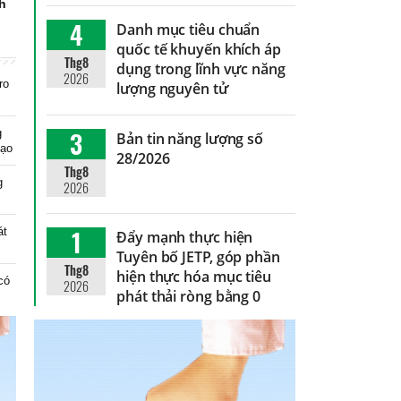
nh
4
Danh mục tiêu chuẩn
quốc tế khuyến khích áp
Thg8
dụng trong lĩnh vực năng
2026
ro
lượng nguyên tử
3
g
Bản tin năng lượng số
tạo
28/2026
Thg8
g
2026
1
át
Đẩy mạnh thực hiện
Tuyên bố JETP, góp phần
Thg8
hiện thực hóa mục tiêu
có
2026
phát thải ròng bằng 0