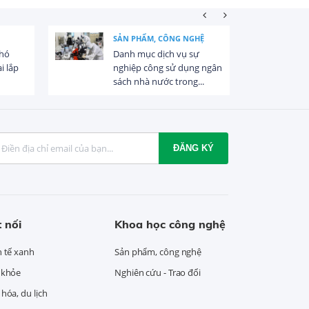
SẢN PHẨM, CÔNG NGHỆ
khó
Danh mục dịch vụ sự
i lắp
nghiệp công sử dụng ngân
sách nhà nước trong...
ĐĂNG KÝ
 nối
Khoa học công nghệ
h tế xanh
Sản phẩm, công nghệ
 khỏe
Nghiên cứu - Trao đổi
hóa, du lịch