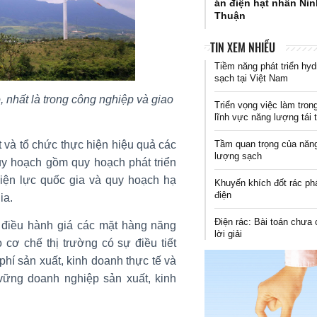
án điện hạt nhân Ni
Thuận
TIN XEM NHIỀU
Tiềm năng phát triển hyd
sạch tại Việt Nam
, nhất là trong công nghiệp và giao
Triển vọng việc làm tron
lĩnh vực năng lượng tái 
Tầm quan trọng của năn
 và tổ chức thực hiện hiệu quả các
lượng sạch
y hoạch gồm quy hoạch phát triển
điện lực quốc gia và quy hoạch hạ
Khuyến khích đốt rác ph
điện
ia.
Điện rác: Bài toán chưa 
 điều hành giá các mặt hàng năng
lời giải
 cơ chế thị trường có sự điều tiết
phí sản xuất, kinh doanh thực tế và
vững doanh nghiệp sản xuất, kinh