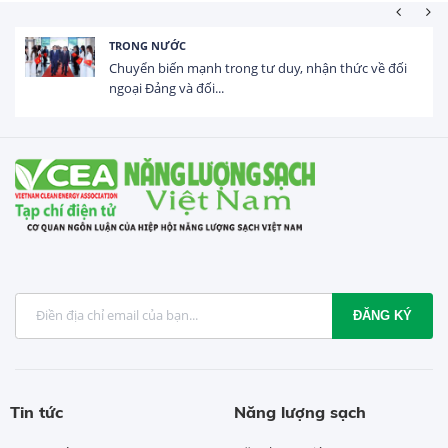
HOẠT ĐỘNG ĐẦU
ạnh trong tư duy, nhận thức về đối
Tổng vốn FDI đă
đối...
USD trong 5 thán
ĐĂNG KÝ
Tin tức
Năng lượng sạch