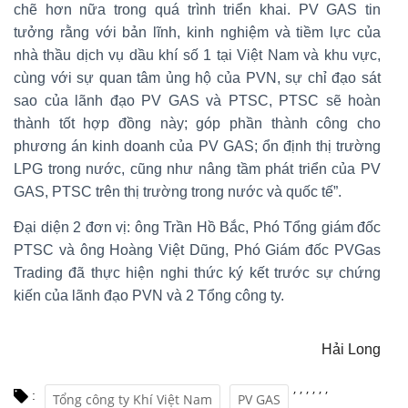
chẽ hơn nữa trong quá trình triển khai. PV GAS tin
tưởng rằng với bản lĩnh, kinh nghiệm và tiềm lực của
nhà thầu dịch vụ dầu khí số 1 tại Việt Nam và khu vực,
cùng với sự quan tâm ủng hộ của PVN, sự chỉ đạo sát
sao của lãnh đạo PV GAS và PTSC, PTSC sẽ hoàn
thành tốt hợp đồng này; góp phần thành công cho
phương án kinh doanh của PV GAS; ổn định thị trường
LPG trong nước, cũng như nâng tầm phát triển của PV
GAS, PTSC trên thị trường trong nước và quốc tế”.
Đại diện 2 đơn vị: ông Trần Hồ Bắc, Phó Tổng giám đốc
PTSC và ông Hoàng Việt Dũng, Phó Giám đốc PVGas
Trading đã thực hiện nghi thức ký kết trước sự chứng
kiến của lãnh đạo PVN và 2 Tổng công ty.
Hải Long
,
,
,
,
,
,
:
Tổng công ty Khí Việt Nam
PV GAS