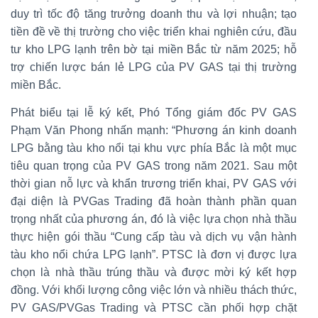
duy trì tốc độ tăng trưởng doanh thu và lợi nhuận; tạo
tiền đề về thị trường cho việc triển khai nghiên cứu, đầu
tư kho LPG lạnh trên bờ tại miền Bắc từ năm 2025; hỗ
trợ chiến lược bán lẻ LPG của PV GAS tại thị trường
miền Bắc.
Phát biểu tại lễ ký kết, Phó Tổng giám đốc PV GAS
Phạm Văn Phong nhấn mạnh: “Phương án kinh doanh
LPG bằng tàu kho nổi tại khu vực phía Bắc là một mục
tiêu quan trọng của PV GAS trong năm 2021. Sau một
thời gian nỗ lực và khẩn trương triển khai, PV GAS với
đại diện là PVGas Trading đã hoàn thành phần quan
trọng nhất của phương án, đó là việc lựa chọn nhà thầu
thực hiện gói thầu “Cung cấp tàu và dịch vụ vận hành
tàu kho nổi chứa LPG lạnh”. PTSC là đơn vị được lựa
chọn là nhà thầu trúng thầu và được mời ký kết hợp
đồng. Với khối lượng công việc lớn và nhiều thách thức,
PV GAS/PVGas Trading và PTSC cần phối hợp chặt