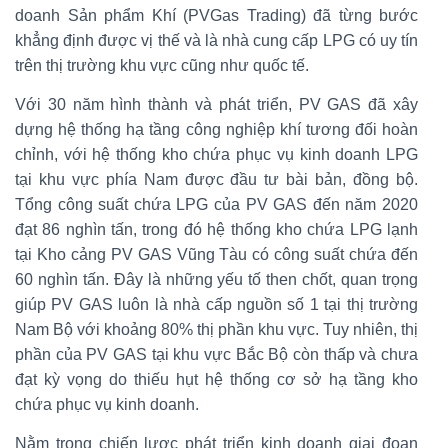
doanh Sản phẩm Khí (PVGas Trading) đã từng bước
khẳng định được vị thế và là nhà cung cấp LPG có uy tín
trên thị trường khu vực cũng như quốc tế.
Với 30 năm hình thành và phát triển, PV GAS đã xây
dựng hệ thống hạ tầng công nghiệp khí tương đối hoàn
chỉnh, với hệ thống kho chứa phục vụ kinh doanh LPG
tại khu vực phía Nam được đầu tư bài bản, đồng bộ.
Tổng công suất chứa LPG của PV GAS đến năm 2020
đạt 86 nghìn tấn, trong đó hệ thống kho chứa LPG lạnh
tại Kho cảng PV GAS Vũng Tàu có công suất chứa đến
60 nghìn tấn. Đây là những yếu tố then chốt, quan trọng
giúp PV GAS luôn là nhà cấp nguồn số 1 tại thị trường
Nam Bộ với khoảng 80% thị phần khu vực. Tuy nhiên, thị
phần của PV GAS tại khu vực Bắc Bộ còn thấp và chưa
đạt kỳ vọng do thiếu hụt hệ thống cơ sở hạ tầng kho
chứa phục vụ kinh doanh.
Nằm trong chiến lược phát triển kinh doanh giai đoạn