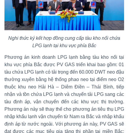
Nghi thức ký kết hợp đồng cung cấp tàu kho nổi chứa
LPG lạnh tại khu vực phía Bắc
Phương án kinh doanh LPG lạnh bằng tàu kho nổi tại
khu vực phía Bắc được PV GAS triển khai bao gồm: 01
tàu chứa LPG lạnh có tải trọng đến 60.000 DWT neo đậu
thường xuyên bằng hệ thống phao neo tại điểm neo O2
thuộc khu neo Hải Hà – Diêm Điền – Thái Bình, tiếp
nhận và tồn chứa LPG lạnh và chuyển tải LPG sang các
tàu định áp, vận chuyển đến các khu vực thị trường.
Phương án này sẽ thay thế cho phương án tiêu thụ LPG
nhập khẩu lạnh vận chuyển từ Nam ra Bắc và nhập khẩu
định áp từ nước ngoài. Với phương án này, PV GAS sẽ
đạt được các mục tiêu gia tăng thị phần tại miền Bắc;